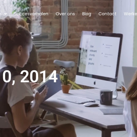
n
Succesverhalen
Over ons
Blog
Contact
Werken
10, 2014