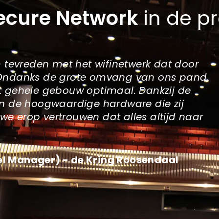
ecure Network
in de pr
m tevreden met het wifinetwerk dat door
 Ondanks de grote omvang van ons pand,
et gehele gebouw optimaal. Dankzij de
en de hoogwaardige hardware die zij
e erop vertrouwen dat alles altijd naar
el Manager) - de Kring Roosendaal