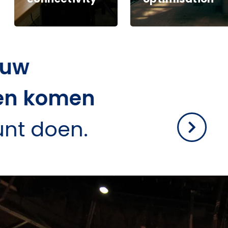
 uw
nen komen
unt doen.