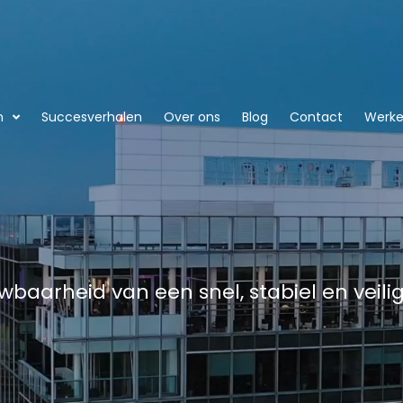
n
Succesverhalen
Over ons
Blog
Contact
Werken
wbaarheid van een snel, stabiel en veili