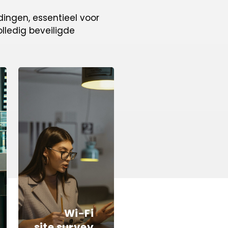
dingen, essentieel voor
lledig beveiligde
Wi-Fi
site survey