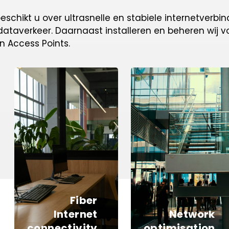
eschikt u over ultrasnelle en stabiele internetverbin
 dataverkeer.
Daarnaast installeren en beheren wij vo
en Access Points.
Fiber
Internet
Network
connectivity
optimisation