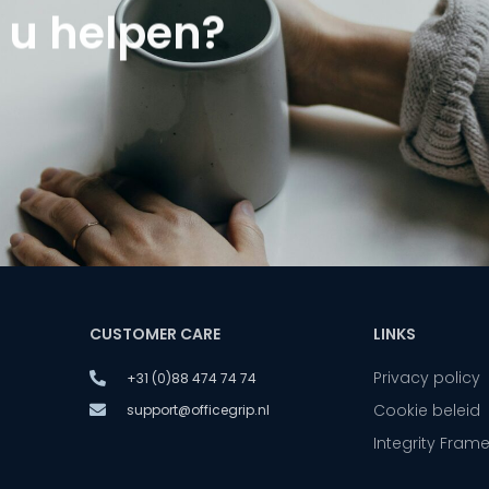
u helpen?
CUSTOMER CARE
LINKS
Privacy policy
+31 (0)88 474 74 74
Cookie beleid
support@officegrip.nl
Integrity Fram