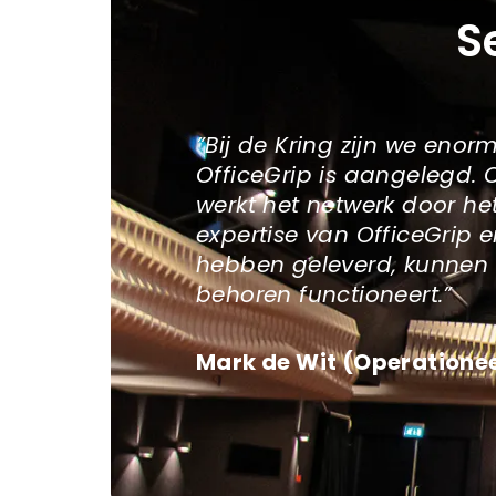
S
”
Bij de Kring zijn we enor
OfficeGrip is aangelegd.
werkt het netwerk door h
expertise van OfficeGrip 
hebben geleverd, kunnen w
behoren functioneert.
”
Mark de Wit (Operatione