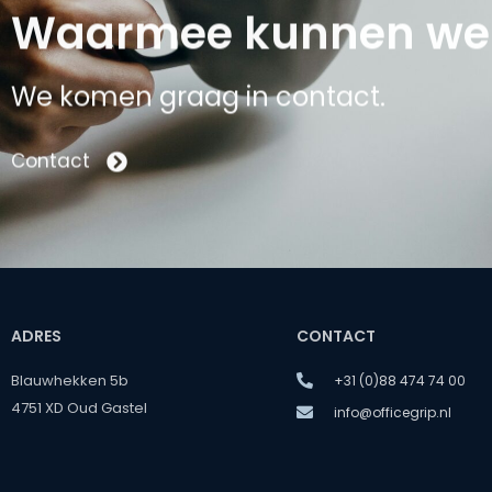
Waarmee kunnen we 
We komen graag in contact.
Contact
ADRES
CONTACT
Blauwhekken 5b
+31 (0)88 474 74 00
4751 XD Oud Gastel
info@officegrip.nl