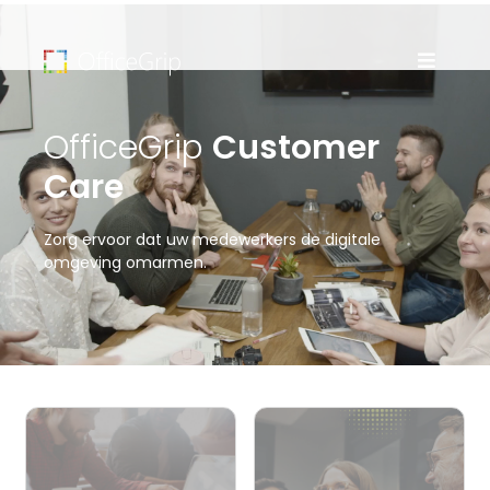
OfficeGrip
Customer
Care
Zorg ervoor dat uw medewerkers de digitale
omgeving omarmen.