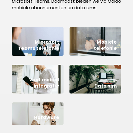
Microsoft Teams. Daarnaast bieden we via Odido
mobiele abonnementen en data sims.
Microsoft
Mobiele
Teams telefonie
telefonie
Vast mobiel
integratie
Data sim
Hardware