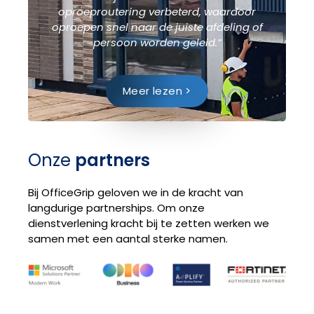
oproeproutering verbeterd, waardoor
oproepen snel naar de juiste afdeling of
persoon worden geleid.”
Meer lezen >
Onze
partners
Bij OfficeGrip geloven we in de kracht van
langdurige partnerships. Om onze
dienstverlening kracht bij te zetten werken we
samen met een aantal sterke namen.