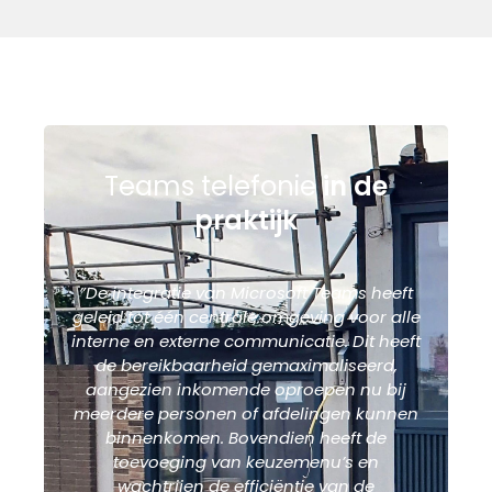
Teams telefonie
in de
praktijk
”De integratie van Microsoft Teams heeft
geleid tot één centrale omgeving voor alle
interne en externe communicatie. Dit heeft
de bereikbaarheid gemaximaliseerd,
aangezien inkomende oproepen nu bij
meerdere personen of afdelingen kunnen
binnenkomen. Bovendien heeft de
toevoeging van keuzemenu’s en
wachtrijen de efficiëntie van de