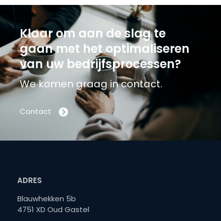
Klaar om aan de slag te
gaan met het optimaliseren
van uw bedrijfsprocessen?
We komen graag in contact.
Contact
ADRES
Blauwhekken 5b
4751 XD Oud Gastel