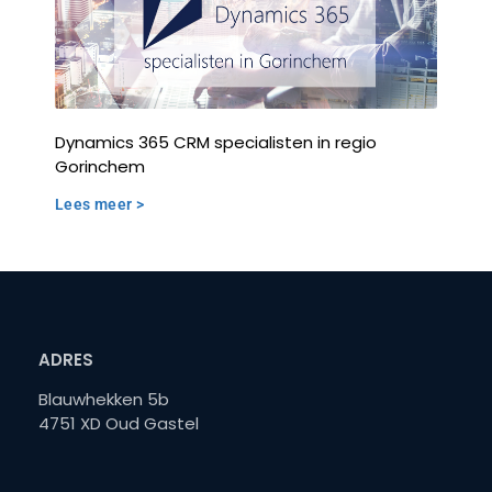
Dynamics 365 CRM specialisten in regio
Gorinchem
Lees meer >
ADRES
Blauwhekken 5b
4751 XD Oud Gastel