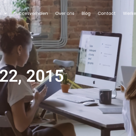
n
Succesverhalen
Over ons
Blog
Contact
Werken
22, 2015