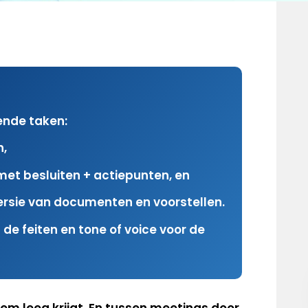
ende taken:
n,
met besluiten + actiepunten, en
versie van documenten en voorstellen.
 de feiten en tone of voice voor de
 hem leeg krijgt. En tussen meetings door