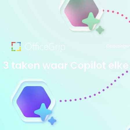
Oplossinge
3 taken waar Copilot elke