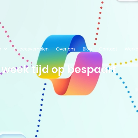
n
Succesverhalen
Over ons
Blog
Contact
Werken
 week tijd op bespaart