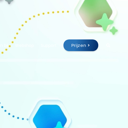
Prijzen
>
 bij
Webshop
Support