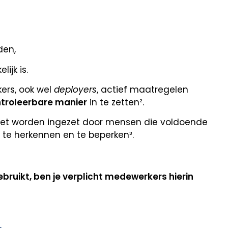
den,
ijk is.
ers, ook wel
deployers
, actief maatregelen
ntroleerbare manier
in te zetten².
oet worden ingezet door mensen die voldoende
 te herkennen en te beperken³.
ebruikt, ben je verplicht medewerkers hierin