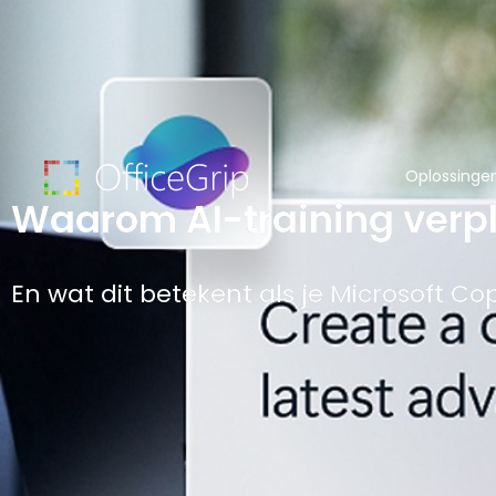
Oplossinge
Waarom AI-training verpli
En wat dit betekent als je Microsoft Cop