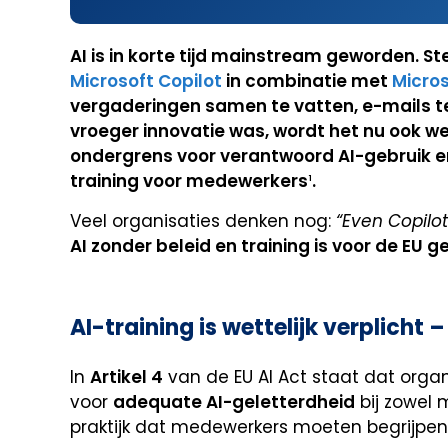
AI is in korte tijd mainstream geworden. S
Microsoft Copilot
in combinatie met
Micros
vergaderingen samen te vatten, e-mails te
vroeger innovatie was, wordt het nu ook w
ondergrens voor verantwoord AI-gebruik en 
training voor medewerkers
¹
.
Veel organisaties denken nog:
“Even Copilo
AI zonder beleid en training is voor de EU g
AI-training is wettelijk verplicht
In
Artikel 4
van de EU AI Act staat dat organi
voor
adequate AI-geletterdheid
bij zowel 
praktijk dat medewerkers moeten begrijpen