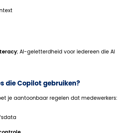
ntext
literacy
; AI-geletterdheid voor iedereen die AI
s die Copilot gebruiken?
 moet je aantoonbaar regelen dat medewerkers:
fsdata
controle