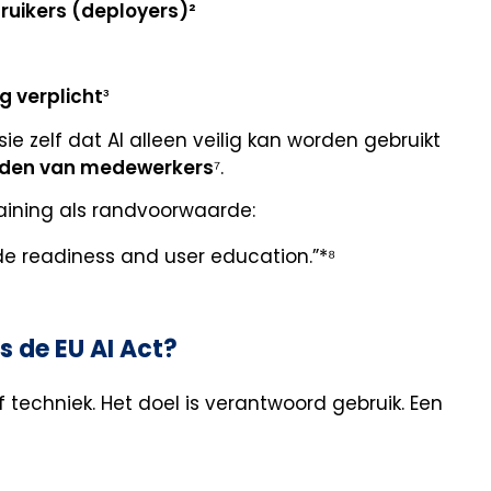
bruikers (deployers)²
g verplicht
³
zelf dat AI alleen veilig kan worden gebruikt
eden van medewerkers
⁷.
aining als randvoorwaarde:
de readiness and user education.”*⁸
s de EU AI Act?
techniek. Het doel is verantwoord gebruik. Een