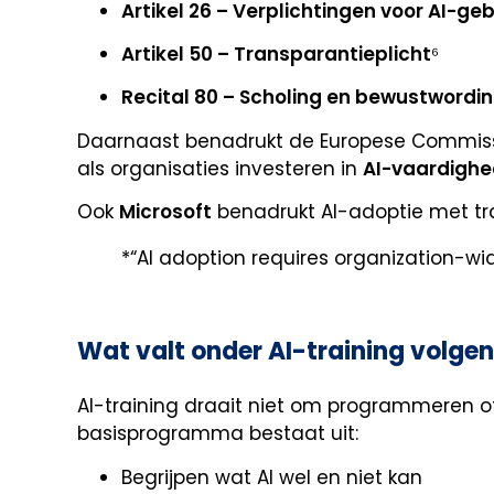
Artikel 26 – Verplichtingen voor AI-ge
Artikel 50 – Transparantieplicht
⁶
Recital 80 – Scholing en bewustwordin
Daarnaast benadrukt de Europese Commissie 
als organisaties investeren in
AI-vaardigh
Ook
Microsoft
benadrukt AI-adoptie met tr
*“AI adoption requires organization-wi
Wat valt onder AI-training volgen
AI-training draait niet om programmeren of 
basisprogramma bestaat uit:
Begrijpen wat AI wel en niet kan