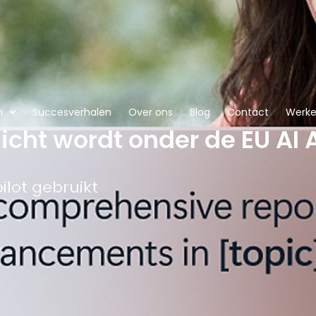
n
Succesverhalen
Over ons
Blog
Contact
Werken
cht wordt onder de EU AI 
ilot gebruikt