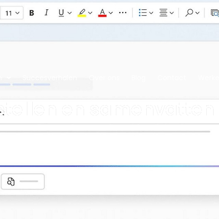
n
Succesverhalen
Over ons
Blog
Contact
Werken
ellen en samenvatten