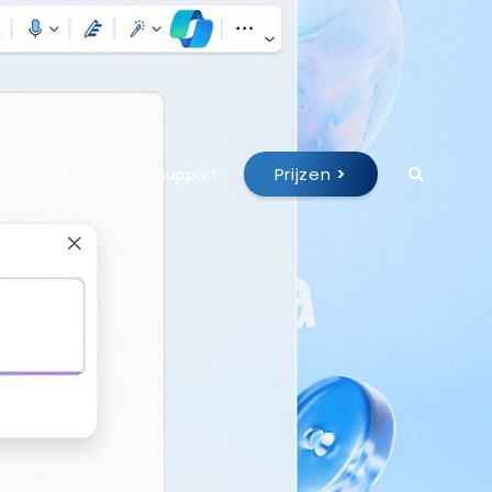
Prijzen
>
 bij
Webshop
Support