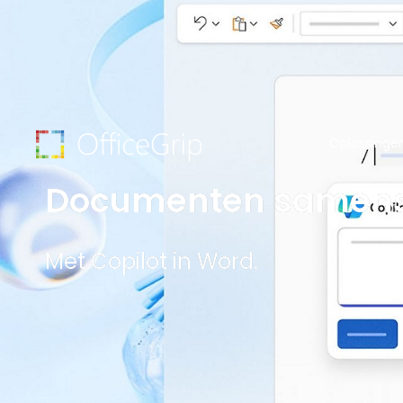
Oplossinge
Documenten samenst
Met Copilot in Word.