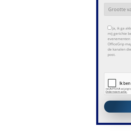
Ja, ik ga a
mij gerichte b
evenementen e
OfficeGrip ma
de kanalen die 
post.