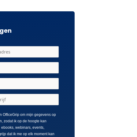
agen
n OfficeGrip om mijn gegevens op
n, zodat ik op de hoogte kan
e ebooks, webinars, events,
grijp dat ik me op elk moment kan