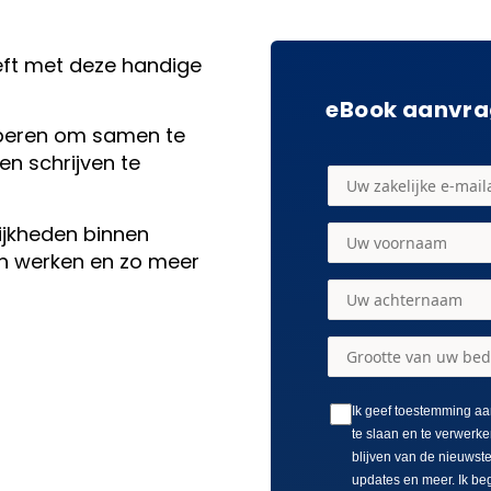
eft met deze handige
eBook aanvr
oberen om samen te
en schrijven te
ijkheden binnen
an werken en zo meer
Ik geef toestemming aa
te slaan en te verwerke
blijven van de nieuwst
updates en meer. Ik be