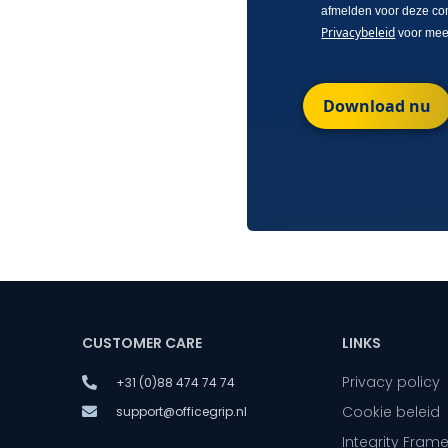
afmelden voor deze co
Privacybeleid
voor meer
Download nu
CUSTOMER CARE
LINKS
Privacy policy
+31 (0)88 474 74 74
Cookie beleid
support@officegrip.nl
Integrity Fram