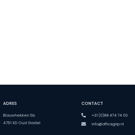
ADRES
CONTACT
Blauwhekken 5b
+31 (0)88 474 74 00
4751 XD Oud Gastel
info@officegrip.nl