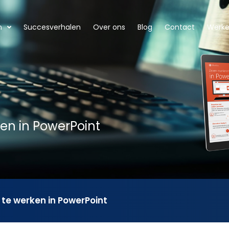
n
Succesverhalen
Over ons
Blog
Contact
Werken
n in PowerPoint
te werken in PowerPoint