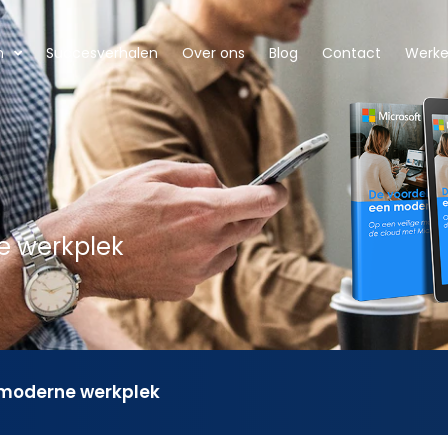
n
Succesverhalen
Over ons
Blog
Contact
Werken
e werkplek
 moderne werkplek