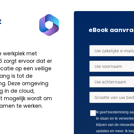
t
eBook aanvr
 werkplek met
5 zorgt ervoor dat er
ocatie op een veilige
ng is tot de
ng. Deze omgeving
g in de cloud,
t mogelijk wordt om
samen te werken.
Ik geef toestemming aa
te slaan en te verwerke
blijven van de nieuwst
updates en meer. Ik be