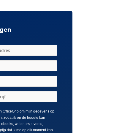
agen
n OfficeGrip om mijn gegevens op
n, zodat ik op de hoogte kan
e ebooks, webinars, events,
grijp dat ik me op elk moment kan