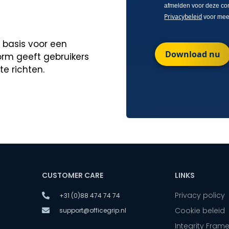
afmelden voor deze co
Privacybeleid
voor meer
 basis voor een
Download nu
orm geeft gebruikers
te richten.
CUSTOMER CARE
LINKS
Privacy policy
+31 (0)88 474 74 74
Cookie beleid
support@officegrip.nl
Integrity Fram