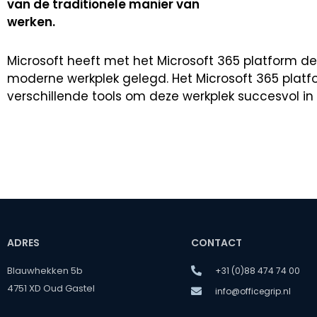
van de traditionele manier van
werken.
Microsoft heeft met het Microsoft 365 platform de
moderne werkplek gelegd. Het Microsoft 365 platf
verschillende tools om deze werkplek succesvol in 
ADRES
CONTACT
Blauwhekken 5b
+31 (0)88 474 74 00
4751 XD Oud Gastel
info@officegrip.nl