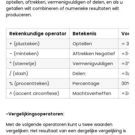
optellen, aftrekken, vermenigvuldigen of delen, en als u
getallen wilt combineren of numerieke resultaten wilt
produceren.
Rekenkundige operator
Betekenis
Voor
+ (plusteken)
Optellen
= 3+3
– (minteken)
Aftrekken Negatief
=3–3
* (sterretje)
Vermenigvuldigen
=3*3
/ (slash)
Delen
=3/3
% (procentteken)
Percentage
30%
^ (accent circonflexe)
Machtsverheffen
=3^3
-Vergelijkingsoperatoren:
Met de volgende operatoren kunt u twee waarden
vergelijken. Het resultaat van een dergelijke vergelijking is