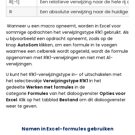
R[-1]
Een relatieve verwijzing naar de hele rij di
R
Een absolute verwijzing naar de huidige rij.
Wanneer u een macro opneemt, worden in Excel voor
sommige opdrachten het verwijzingstype R1K1 gebruikt. Als
u bijvoorbeeld een opdracht opneemt, zoals op de
knop
AutoSom
klikken, om een formule in te voegen
waarmee een celbereik wordt opgeteld, wordt de formule
opgenomen met R1K1-verwijzingen en niet met A1-
verwijzingen.
U kunt het R1K1-verwijzingstype in- of uitschakelen met
het selectievakje
Verwijzingstype R1K1
in het
gedeelte
Werken met formules
in de
categorie
Formules
van het dialoogvenster
Opties voor
Excel
. Klik op het tabblad
Bestand
om dit dialoogvenster
weer te geven.
Namen in Excel-formules gebruiken