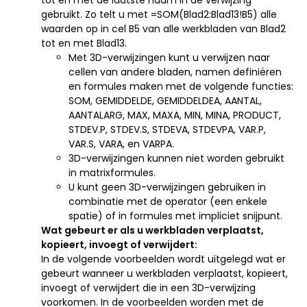
tot en met de laatste naam in de verwijzing
gebruikt. Zo telt u met =SOM(Blad2:Blad13!B5) alle
waarden op in cel B5 van alle werkbladen van Blad2
tot en met Blad13.
Met 3D-verwijzingen kunt u verwijzen naar
cellen van andere bladen, namen definiëren
en formules maken met de volgende functies:
SOM, GEMIDDELDE, GEMIDDELDEA, AANTAL,
AANTALARG, MAX, MAXA, MIN, MINA, PRODUCT,
STDEV.P, STDEV.S, STDEVA, STDEVPA, VAR.P,
VAR.S, VARA, en VARPA.
3D-verwijzingen kunnen niet worden gebruikt
in matrixformules.
U kunt geen 3D-verwijzingen gebruiken in
combinatie met de operator (een enkele
spatie) of in formules met impliciet snijpunt.
Wat gebeurt er als u werkbladen verplaatst,
kopieert, invoegt of verwijdert:
In de volgende voorbeelden wordt uitgelegd wat er
gebeurt wanneer u werkbladen verplaatst, kopieert,
invoegt of verwijdert die in een 3D-verwijzing
voorkomen. In de voorbeelden worden met de