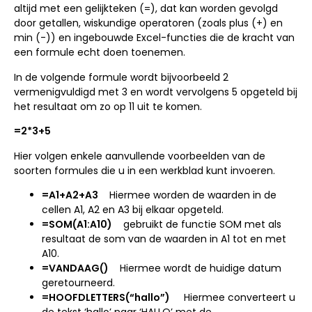
altijd met een gelijkteken (=), dat kan worden gevolgd
door getallen, wiskundige operatoren (zoals plus (+) en
min (-)) en ingebouwde Excel-functies die de kracht van
een formule echt doen toenemen.
In de volgende formule wordt bijvoorbeeld 2
vermenigvuldigd met 3 en wordt vervolgens 5 opgeteld bij
het resultaat om zo op 11 uit te komen.
=2*3+5
Hier volgen enkele aanvullende voorbeelden van de
soorten formules die u in een werkblad kunt invoeren.
=A1+A2+A3
Hiermee worden de waarden in de
cellen A1, A2 en A3 bij elkaar opgeteld.
=SOM(A1:A10)
gebruikt de functie SOM met als
resultaat de som van de waarden in A1 tot en met
A10.
=VANDAAG()
Hiermee wordt de huidige datum
geretourneerd.
=HOOFDLETTERS(“hallo”)
Hiermee converteert u
de tekst ‘hallo’ naar ‘HALLO’ met de