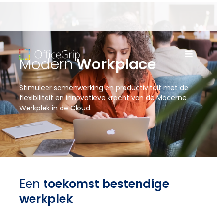
Modern
Workplace
Stimuleer samenwerking en productiviteit met de
flexibiliteit en innovatieve kracht van de Moderne
Werkplek in de Cloud.
Een
toekomst bestendige
werkplek