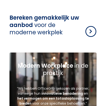
Bereken gemakkelijk uw
aanbod
voor de
moderne werkplek
Modern Workplace
in de
praktijk
”Wij hebben OfficeGrip gekozen als partner,
vanwege hun
innovatieve benadering
en
het vermogen om een totaaloplossing te
bieden
voor onze specifieke behoeften.”