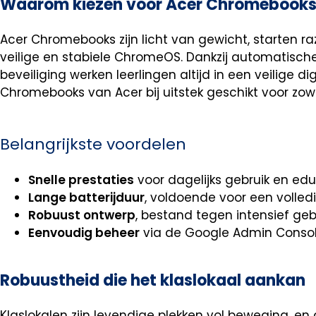
Waarom kiezen voor Acer Chromebooks 
Acer Chromebooks zijn licht van gewicht, starten r
veilige en stabiele ChromeOS. Dankzij automatisc
beveiliging werken leerlingen altijd in een veilige 
Chromebooks van Acer bij uitstek geschikt voor zowe
Belangrijkste voordelen
Snelle prestaties
voor dagelijks gebruik en ed
Lange batterijduur
, voldoende voor een volle
Robuust ontwerp
, bestand tegen intensief gebr
Eenvoudig beheer
via de Google Admin Conso
Robuustheid die het klaslokaal aankan
Klaslokalen zijn levendige plekken vol beweging, e