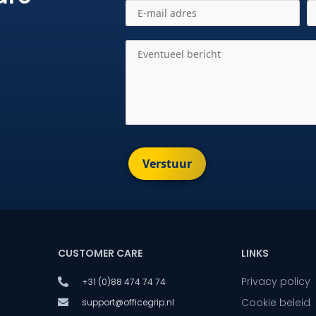
Verstuur
CUSTOMER CARE
LINKS
Privacy policy
+31 (0)88 474 74 74
Cookie beleid
support@officegrip.nl