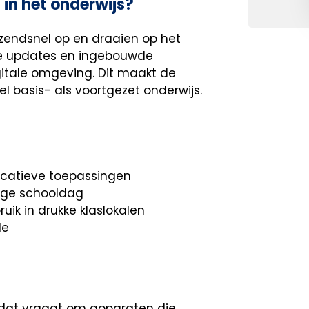
in het onderwijs?
azendsnel op en draaien op het
he updates en ingebouwde
digitale omgeving. Dit maakt de
l basis- als voortgezet onderwijs.
ucatieve toepassingen
dige schooldag
uik in drukke klaslokalen
le
n dat vraagt om apparaten die