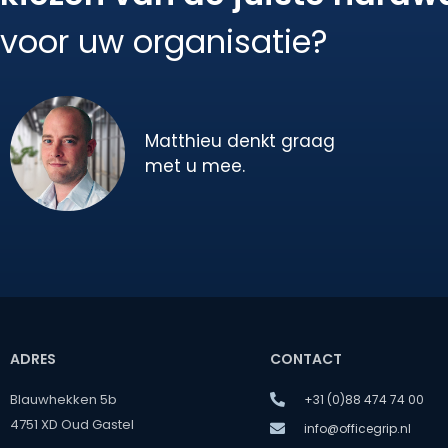
voor uw organisatie?
Matthieu denkt graag
met u mee.
ADRES
CONTACT
Blauwhekken 5b
+31 (0)88 474 74 00
4751 XD Oud Gastel
info@officegrip.nl