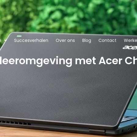
n
Succesverhalen
Over ons
Blog
Contact
Werken
 leeromgeving met Acer 
.