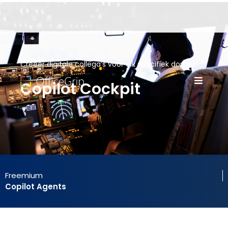
Creëer digitale collega’s voor elk specifiek domein.
Copilot Cockpit
Freemium
Copilot Agents