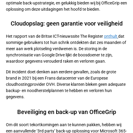
optimale back-upstrategie, en gelukkig bieden wij bij OfficeGrip een
oplossing om deze uitdagingen het hoofd te bieden.
Cloudopslag: geen garantie voor veiligheid
Het rapport van de Britse ICT-nieuwssite The Register
onthult
dat
sommige gebruikers tot hun schrik ontdekten dat zes maanden of
meer aan werk plotseling verdwenen is. De storing in de
synchronisatie van Google Drive lijkt de boosdoener te zijn,
waardoor gegevens verouderd raken en verloren gaan.
Dit incident doet denken aan eerdere gevallen, zoals de grote
brand in 2021 bij een Frans datacenter van de Europese
cloudhostingprovider OVH. Diverse klanten bleken geen adequate
backup- en noodherstelplannen te hebben en verloren hun
gegevens.
Beveiliging en back-up van OfficeGrip
Om dit soort tekortkomingen aan te kunnen pakken, hebben wij
een aanvullende ‘3rd party’ back-up oplossing voor Microsoft 365-