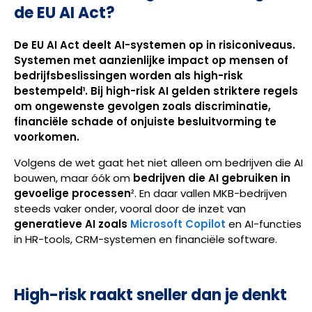
de EU AI Act?
De EU AI Act deelt AI-systemen op in risiconiveaus.
Systemen met
aanzienlijke impact op mensen of
bedrijfsbeslissingen
worden als
high-risk
bestempeld¹. Bij high-risk AI gelden
striktere regels
om
ongewenste gevolgen zoals discriminatie,
financiële schade of onjuiste besluitvorming
te
voorkomen.
Volgens de wet gaat het niet alleen om bedrijven die AI
bouwen, maar óók om
bedrijven die AI gebruiken in
gevoelige processen
². En daar vallen MKB-bedrijven
steeds vaker onder, vooral door de inzet van
generatieve AI zoals
Microsoft Copilot
en AI-functies
in HR-tools, CRM-systemen en financiële software.
High-risk raakt sneller dan je denkt