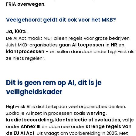
FRIA overwegen
.
Veelgehoord: geldt dit ook voor het MKB?
Ja, 100%.
De AI Act maakt NIET alleen regels voor grote bedrijven.
Juist MKB-organisaties gaan
AI toepassen in HR en
klantprocessen
– en vallen daardoor onder high-risk als
ze niets regelen⁴.
Dit is geen rem op AI, dit is je
veiligheidskader
High-risk AI is dichterbij dan veel organisaties denken.
Zodra je AI inzet in processen zoals
werving,
kredietbeoordeling, klantselectie of evaluaties
, val je
onder
Annex III
en daarmee onder
strenge regels van
de EU AI Act
. Dit vraagt om voorbereiding in 2025. Met