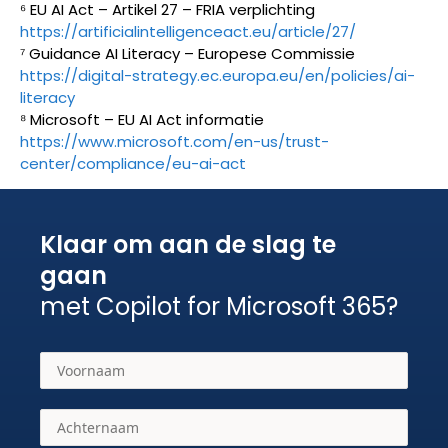
⁶ EU AI Act – Artikel 27 – FRIA verplichting
https://artificialintelligenceact.eu/article/27/
⁷ Guidance AI Literacy – Europese Commissie
https://digital-strategy.ec.europa.eu/en/policies/ai-
literacy
⁸ Microsoft – EU AI Act informatie
https://www.microsoft.com/en-us/trust-
center/compliance/eu-ai-act
Klaar om aan de slag te
gaan
met Copilot for Microsoft 365?