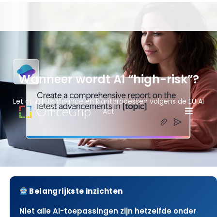
Wanneer wordt AI “high-risk”?
Let op bij HR, Finance en klantprocessen volgens de EU AI
Act
Belangrijkste inzichten
Niet alle AI-toepassingen zijn hetzelfde onder