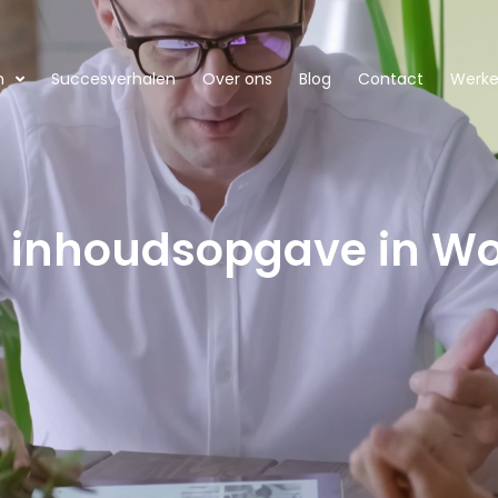
n
Succesverhalen
Over ons
Blog
Contact
Werken
n inhoudsopgave in W