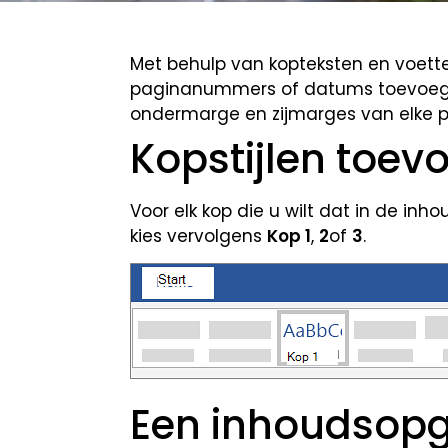
Met behulp van kopteksten en voette
paginanummers of datums toevoegen
ondermarge en zijmarges van elke 
Kopstijlen toev
Voor elk kop die u wilt dat in de in
kies vervolgens
Kop 1
,
2
of
3
.
Een inhoudsop