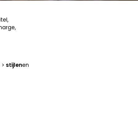
tel,
marge,
>
stijlen
en