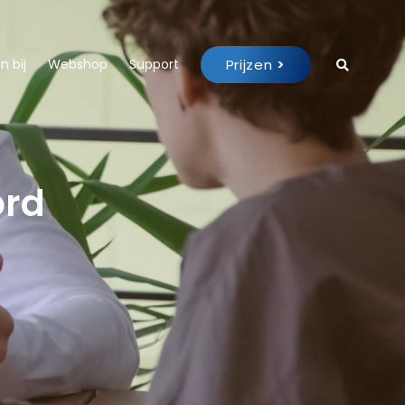
Prijzen
>
 bij
Webshop
Support
ord