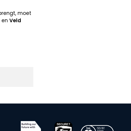
brengt, moet
e en
Veld