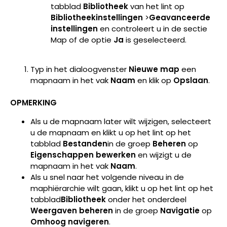
tabblad
Bibliotheek
van het lint op
Bibliotheekinstellingen
>
Geavanceerde
instellingen
en controleert u in de sectie
Map of de optie
Ja
is geselecteerd.
Typ in het dialoogvenster
Nieuwe map
een
mapnaam in het vak
Naam
en klik op
Opslaan
.
OPMERKING
Als u de mapnaam later wilt wijzigen, selecteert
u de mapnaam en klikt u op het lint op het
tabblad
Bestanden
in de groep
Beheren
op
Eigenschappen bewerken
en wijzigt u de
mapnaam in het vak
Naam
.
Als u snel naar het volgende niveau in de
maphiërarchie wilt gaan, klikt u op het lint op het
tabblad
Bibliotheek
onder het onderdeel
Weergaven beheren
in de groep
Navigatie
op
Omhoog navigeren
.