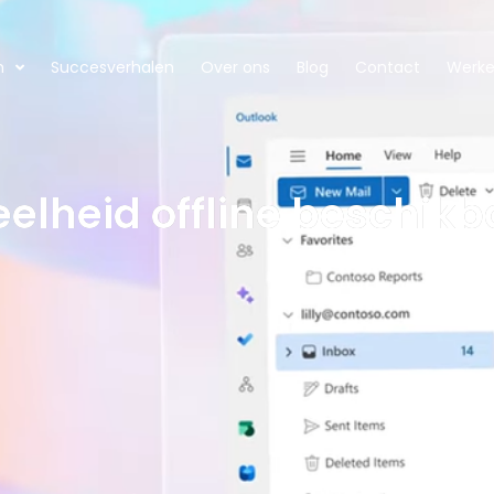
n
Succesverhalen
Over ons
Blog
Contact
Werken
eelheid offline beschikb