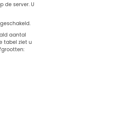
p de server. U
ngeschakeld.
ald aantal
 tabel ziet u
fgrootten: