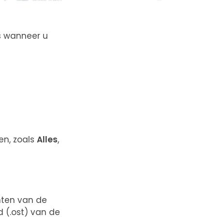
s wanneer u
en, zoals
Alles
,
hten van de
 (.ost) van de