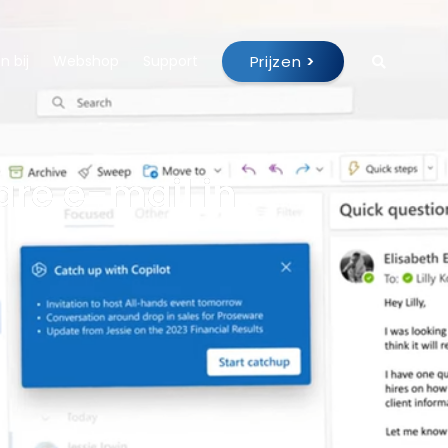
Prijzen
>
 bij
Webshop
Support
are e-mail in