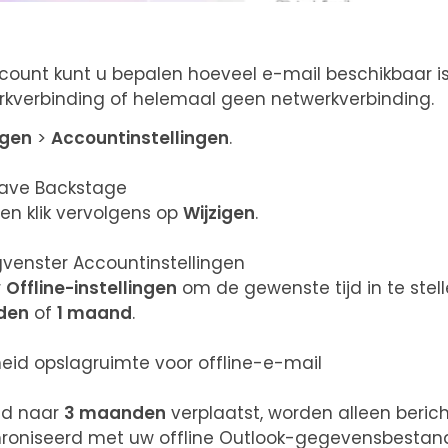
count kunt u bepalen hoeveel e-mail beschikbaar i
rkverbinding of helemaal geen netwerkverbinding.
ngen
>
Accountinstellingen
.
n klik vervolgens op
Wijzigen
.
r
Offline-instellingen
om de gewenste tijd in te stell
den
of
1 maand
.
eld naar
3 maanden
verplaatst, worden alleen beric
oniseerd met uw offline Outlook-gegevensbestand