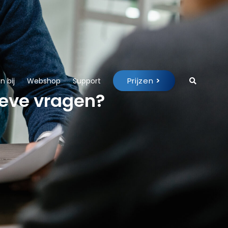
Prijzen
>
 bij
Webshop
Support
tieve vragen?