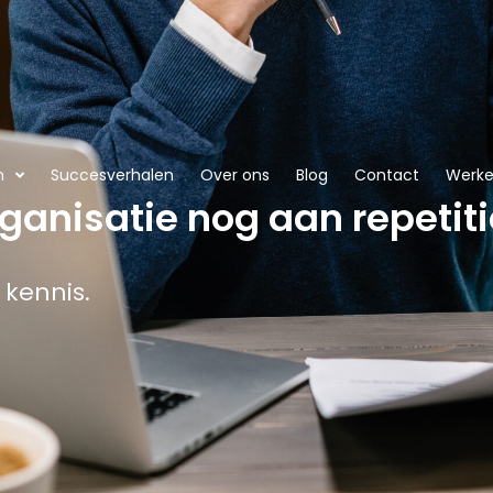
n
Succesverhalen
Over ons
Blog
Contact
Werken
organisatie nog aan repeti
 kennis.