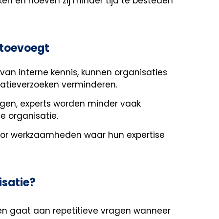
en en hoeven zij minder tijd te besteden
 toevoegt
 van interne kennis, kunnen organisaties
matieverzoeken verminderen.
gen, experts worden minder vaak
e organisatie.
voor werkzaamheden waar hun expertise
isatie?
ren gaat aan repetitieve vragen wanneer