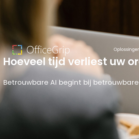
Oplossinge
Hoeveel tijd verliest uw 
Betrouwbare AI begint bij betrouwbare