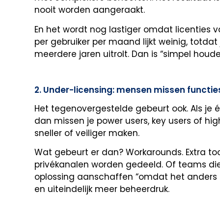
nooit worden aangeraakt.
En het wordt nog lastiger omdat licenties v
per gebruiker per maand lijkt weinig, totda
meerdere jaren uitrolt. Dan is “simpel houd
2. Under-licensing: mensen missen funct
Het tegenovergestelde gebeurt ook. Als je één
dan missen je power users, key users of high
sneller of veiliger maken.
Wat gebeurt er dan? Workarounds. Extra to
privékanalen worden gedeeld. Of teams di
oplossing aanschaffen “omdat het anders nie
en uiteindelijk meer beheerdruk.