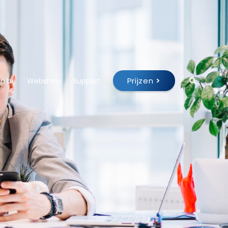
Prijzen
>
 bij
Webshop
Support