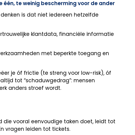
 de één, te weinig bescherming voor de ander
”-denken is dat niet iedereen hetzelfde
ouwelijke klantdata, financiële informatie
 werkzaamheden met beperkte toegang en
er je óf frictie (te streng voor low-risk), óf
eidt altijd tot “schaduwgedrag”: mensen
rk anders stroef wordt.
d die vooral eenvoudige taken doet, leidt tot
En vragen leiden tot tickets.