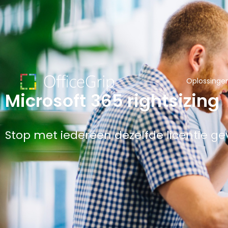
Oplossinge
Microsoft 365 rightsizing
Stop met iedereen dezelfde licentie g