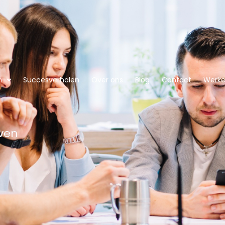
n
Succesverhalen
Over ons
Blog
Contact
Werken
even