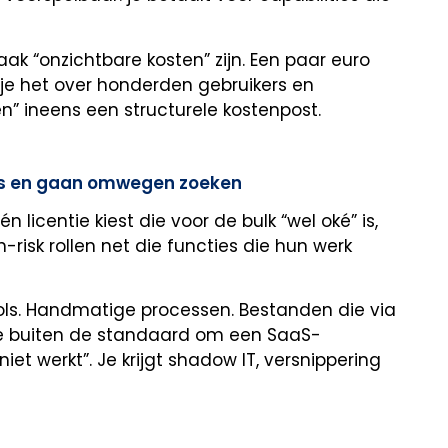
aak “onzichtbare kosten” zijn. Een paar euro
t je het over honderden gebruikers en
en” ineens een structurele kostenpost.
ies en gaan omwegen zoeken
 licentie kiest die voor de bulk “wel oké” is,
-risk rollen net die functies die hun werk
ols. Handmatige processen. Bestanden die via
e buiten de standaard om een SaaS-
t werkt”. Je krijgt shadow IT, versnippering