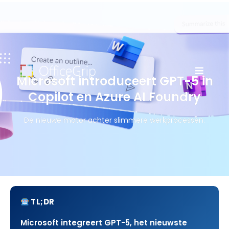
Microsoft introduceert GPT-5 in
Copilot en Azure AI Foundry
De nieuwe motor achter slimmere werkprocessen.
TL;DR
Microsoft integreert GPT-5, het nieuwste