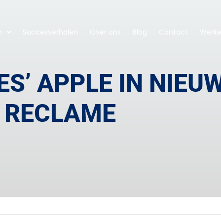
n
Succesverhalen
Over ons
Blog
Contact
Werken
ES’ APPLE IN NIEU
RECLAME