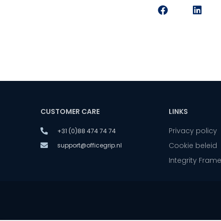
CUSTOMER CARE
LINKS
Privacy policy
+31 (0)88 474 74 74
Cookie beleid
support@officegrip.nl
Integrity Fram