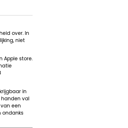
eid over. In
king, niet
 Apple store.
matie
8
rijgbaar in
je handen val
 van een
ch ondanks