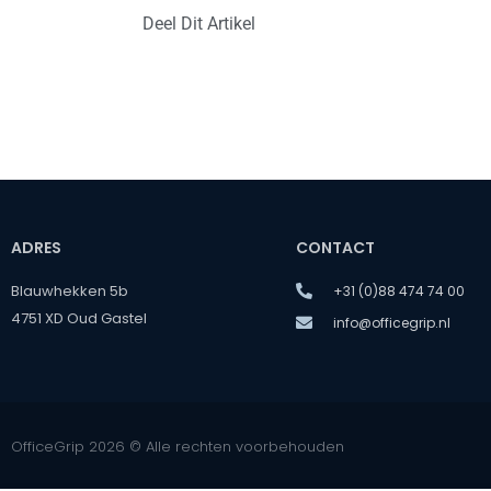
Deel Dit Artikel
ADRES
CONTACT
Blauwhekken 5b
+31 (0)88 474 74 00
4751 XD Oud Gastel
info@officegrip.nl
OfficeGrip 2026 © Alle rechten voorbehouden