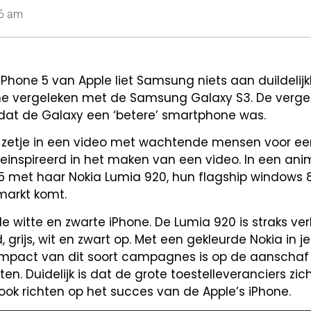
36 am
Phone 5 van Apple liet Samsung niets aan duildelijkh
e vergeleken met de Samsung Galaxy S3. De vergelij
n dat de Galaxy een ‘betere’ smartphone was.
zetje in een video met wachtende mensen voor een
einspireerd in het maken van een video. In een ani
ne 5 met haar Nokia Lumia 920, hun flagship windows 
markt komt.
e witte en zwarte iPhone. De Lumia 920 is straks verk
d, grijs, wit en zwart op. Met een gekleurde Nokia in 
impact van dit soort campagnes is op de aanschaf
en. Duidelijk is dat de grote toestelleveranciers zi
ok richten op het succes van de Apple’s iPhone.