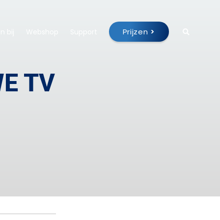
Prijzen
>
 bij
Webshop
Support
WE TV