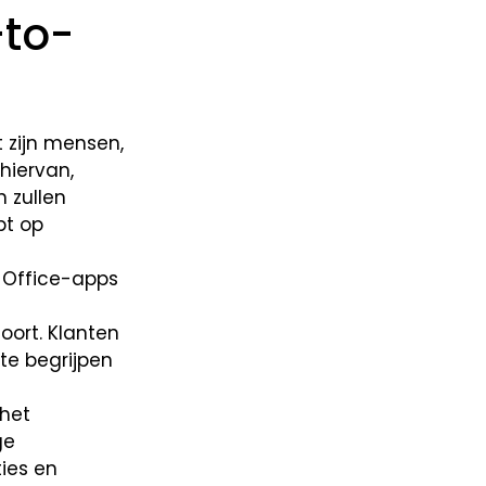
to-
 zijn mensen,
hiervan,
 zullen
pt op
 Office-apps
oort. Klanten
te begrijpen
 het
ge
ties en