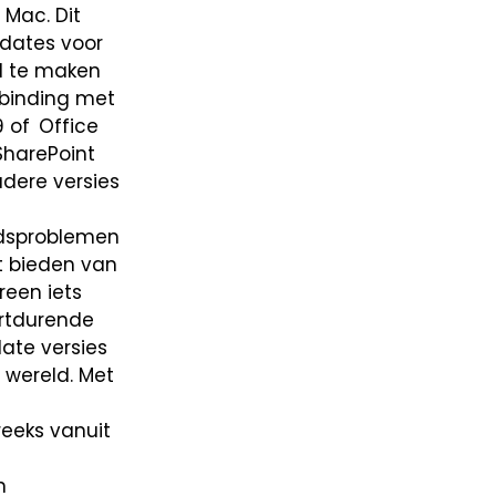
 Mac. Dit
pdates voor
jd te maken
rbinding met
9 of Office
SharePoint
dere versies
idsproblemen
t bieden van
reen iets
ortdurende
ate versies
 wereld. Met
eeks vanuit
n