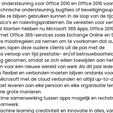
ondersteuning voor Office 2010 en Office 2016 voor
technische ondersteuning, bugfixes of beveiligingsu
ie ze blijven gebruiken kunnen in de loop van de ti
isico’s en nalevingsproblemen. De vereisten voor ve
gd. Klanten hebben nu Microsoft 365 Apps, Office 201
met Office 365-services zoals Exchange Online en 
eve maatregelen zal nemen om te voorkomen dat ou
en, lopen deze oudere clients uit de pas met de
na verloop van tijd prestatie- en/of betrouwbaarhe
ing genomen, omdat ze zich willen toewijden aan he
n voor een nieuwe wereld van werk. Als dit jaar iede
ies flexibel en verbonden moeten blijven ondanks vo
Microsoft met de cloud verbonden en altijd up-to-d
 leveren aan elke persoon en elke organisatie ter
rie grote manieren.
time samenwerking tussen apps mogelijk en rechstr
eamwerk.
hine learning creativiteit en innovatie in alles, va