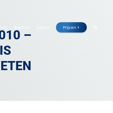
Prijzen
>
 bij
Webshop
Support
010 –
IS
WETEN