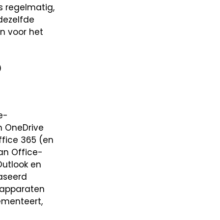
s regelmatig,
 dezelfde
en voor het
5
e-
n OneDrive
ffice 365 (en
an Office-
Outlook en
baseerd
 apparaten
lementeert,