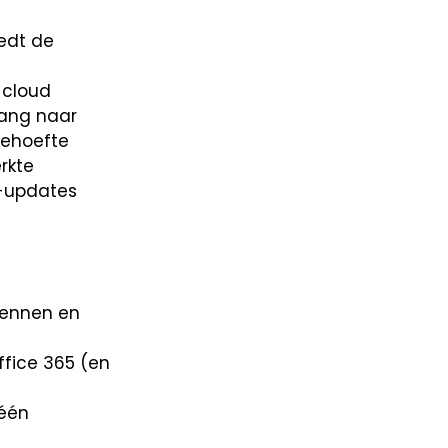
edt de
 cloud
gang naar
 behoefte
rkte
e-updates
kennen en
ffice 365 (en
 één