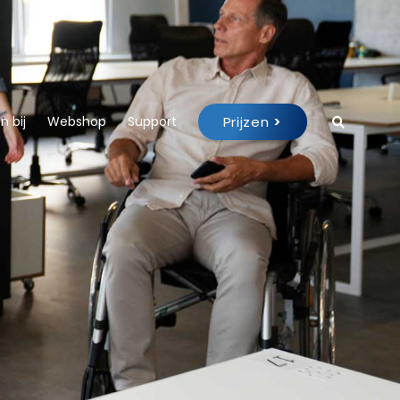
Prijzen
>
 bij
Webshop
Support