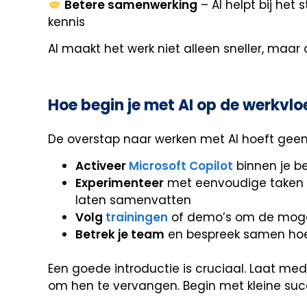
Betere samenwerking
– AI helpt bij he
kennis
AI maakt het werk niet alleen sneller, maar
Hoe begin je met AI op de werkvlo
De overstap naar werken met AI hoeft geen g
Activeer
Microsoft Copilot
binnen je b
Experimenteer
met eenvoudige taken z
laten samenvatten
Volg
trainingen
of demo’s om de mogel
Betrek je team
en bespreek samen hoe
Een goede introductie is cruciaal. Laat mede
om hen te vervangen. Begin met kleine suc