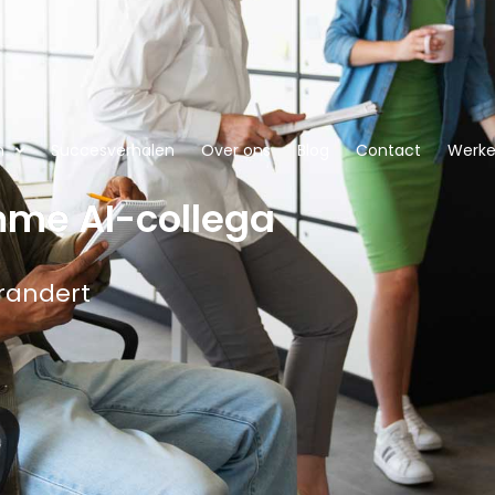
n
Succesverhalen
Over ons
Blog
Contact
Werken
mme AI-collega
randert