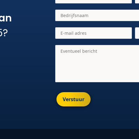
aan
5?
Verstuur