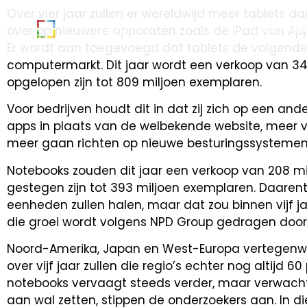
Over vier jaar zullen er wereldwijd meer tablet
Oplossinge
over op nieuwere apparaten zoals de iPad van App
Er wordt aan toegevoegd dat tablets de volgende j
computermarkt. Dit jaar wordt een verkoop van 347 
opgelopen zijn tot 809 miljoen exemplaren.
Voor bedrijven houdt dit in dat zij zich op een an
apps in plaats van de welbekende website, meer 
meer gaan richten op nieuwe besturingssystemen 
Notebooks zouden dit jaar een verkoop van 208 mil
gestegen zijn tot 393 miljoen exemplaren. Daarent
eenheden zullen halen, maar dat zou binnen vijf ja
die groei wordt volgens NPD Group gedragen doo
Noord-Amerika, Japan en West-Europa vertegenwoo
over vijf jaar zullen die regio’s echter nog altijd
notebooks vervaagt steeds verder, maar verwacht
aan wal zetten, stippen de onderzoekers aan. In d