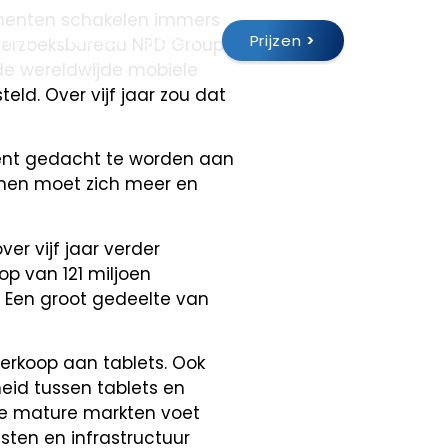
umenten schakelen immers
Prijzen
>
 bij
Webshop
Support
nderzoeksbureau NPD Group.
 de wereldwijde mobiele
ld. Over vijf jaar zou dat
 dient gedacht te worden aan
 men moet zich meer en
er vijf jaar verder
op van 121 miljoen
. Een groot gedeelte van
erkoop aan tablets. Ook
heid tussen tablets en
de mature markten voet
sten en infrastructuur