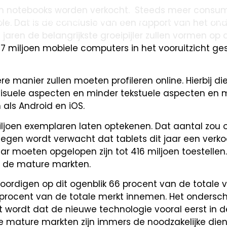
s dan notebooks worden verkocht. Steeds meer cons
n
Succesverhalen
Over ons
Blog
Contact
Werken
le. Dat is de conclusie van een rapport van het o
aren de belangrijkste groeipijler zullen vormen op
miljoen mobiele computers in het vooruitzicht geste
dere manier zullen moeten profileren online. Hierbij
visuele aspecten en minder tekstuele aspecten en
als Android en iOS.
joen exemplaren laten optekenen. Dat aantal zou ov
egen wordt verwacht dat tablets dit jaar een verko
ar moeten opgelopen zijn tot 416 miljoen toestellen
r de mature markten.
rdigen op dit ogenblik 66 procent van de totale v
 60 procent van de totale merkt innemen. Het ondersc
 wordt dat de nieuwe technologie vooral eerst in 
ie mature markten zijn immers de noodzakelijke dien