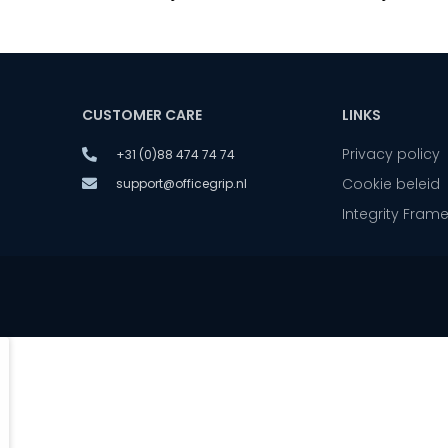
CUSTOMER CARE
LINKS
Privacy policy
+31 (0)88 474 74 74
Cookie beleid
support@officegrip.nl
Integrity Fram