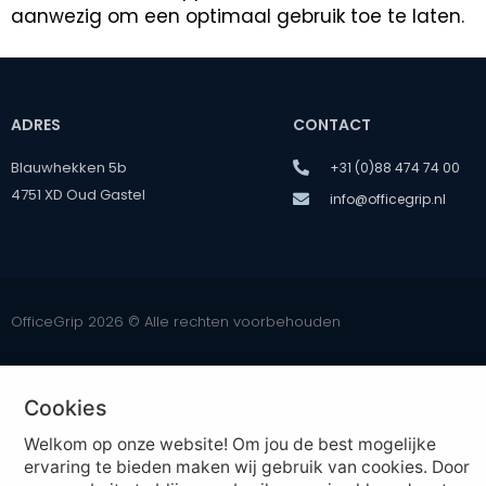
aanwezig om een optimaal gebruik toe te laten.
ADRES
CONTACT
Blauwhekken 5b
+31 (0)88 474 74 00
4751 XD Oud Gastel
info@officegrip.nl
OfficeGrip 2026 © Alle rechten voorbehouden