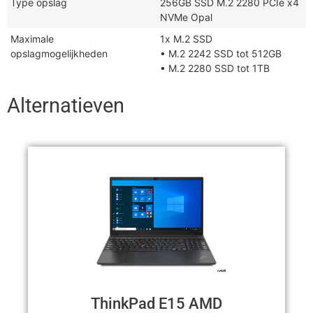
Type opslag
256GB SSD M.2 2280 PCIe x4
NVMe Opal
Maximale
1x M.2 SSD
opslagmogelijkheden
• M.2 2242 SSD tot 512GB
• M.2 2280 SSD tot 1TB
Alternatieven
ThinkPad E15 AMD