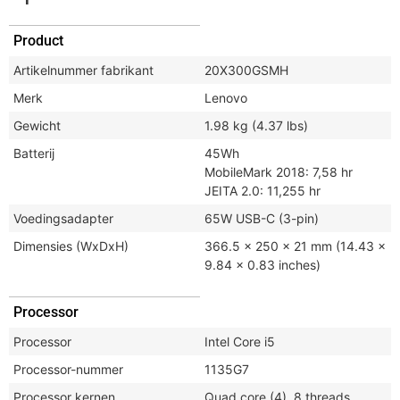
Product
Artikelnummer fabrikant
20X300GSMH
Merk
Lenovo
Gewicht
1.98 kg (4.37 lbs)
Batterij
45Wh
MobileMark 2018: 7,58 hr
JEITA 2.0: 11,255 hr
Voedingsadapter
65W USB-C (3-pin)
Dimensies (WxDxH)
366.5 x 250 x 21 mm (14.43 x
9.84 x 0.83 inches)
Processor
Processor
Intel Core i5
Processor-nummer
1135G7
Processor kernen
Quad core (4), 8 threads