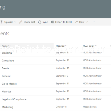
n
Succesverhalen
Over ons
Blog
Contact
Werken
rePoint te gebruiken