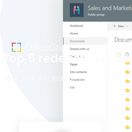
Oplossinge
Top 5 redenen om Sha
Eén centrale opslag.