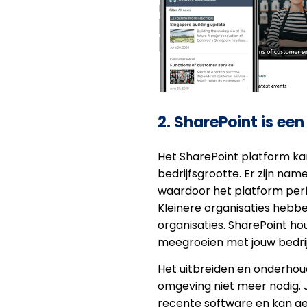
2. SharePoint is ee
Het SharePoint platform kan
bedrijfsgrootte. Er zijn name
waardoor het platform perfe
Kleinere organisaties hebb
organisaties. SharePoint h
meegroeien met jouw bedrij
Het uitbreiden en onderhoud
omgeving niet meer nodig. J
recente software en kan g