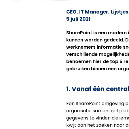
CEO
,
IT Manager
,
Lijstjes
5 juli 2021
SharePoint is een modern 
kunnen worden gedeeld. De
werknemers informatie sne
verschillende mogelijkhed
benoemen hier de top 5 r
gebruiken binnen een orga
1. Vanaf één centra
Een SharePoint omgeving br
organisatie samen op 1 plek
gegevens te vinden die iema
kwijt aan het zoeken naar 