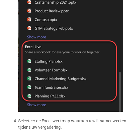
Selecteer de Excel-werkmap waaraan u wilt samenwerken
tijdens uw vergadering.