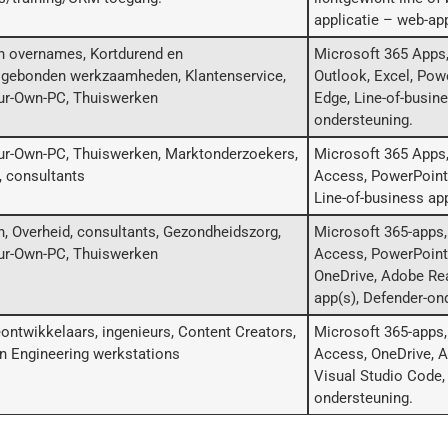
applicatie – web-ap
n overnames, Kortdurend en
Microsoft 365 Apps,
gebonden werkzaamheden, Klantenservice,
Outlook, Excel, Pow
ur-Own-PC, Thuiswerken
Edge, Line-of-busine
ondersteuning.
ur-Own-PC, Thuiswerken, Marktonderzoekers,
Microsoft 365 Apps,
, consultants
Access, PowerPoint,
Line-of-business ap
n, Overheid, consultants, Gezondheidszorg,
Microsoft 365-apps,
ur-Own-PC, Thuiswerken
Access, PowerPoint
OneDrive, Adobe Rea
app(s), Defender-on
ontwikkelaars, ingenieurs, Content Creators,
Microsoft 365-apps,
n Engineering werkstations
Access, OneDrive, A
Visual Studio Code,
ondersteuning.