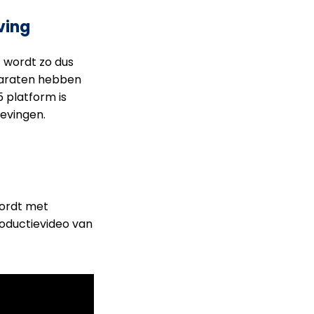
ving
 wordt zo dus
pparaten hebben
5 platform is
gevingen.
wordt met
roductievideo van