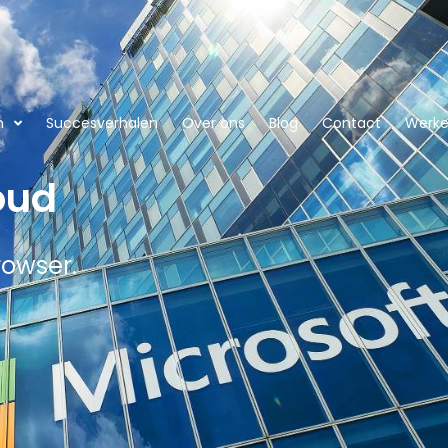
n
Succesverhalen
Over ons
Blog
Contact
Werken
oud
rowser.