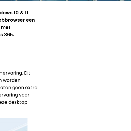
ows 10 & 11
webbrowser een
 met
s 365.
ervaring. Dit
en worden
raten geen extra
ervaring voor
deze desktop-