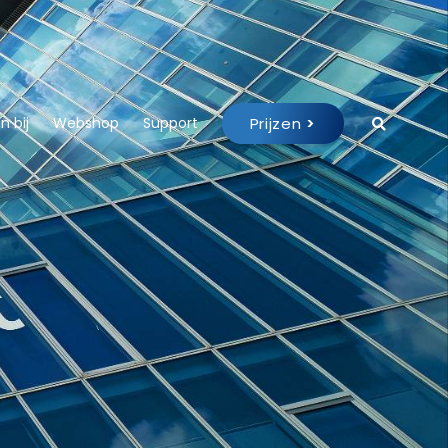
Prijzen
>
 bij
Webshop
Support