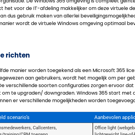
 organisatie. De Windows 365 omgeving is compleet geïn
 het voor de IT-afdeling makkelijker om deze virtuele d
n dus gebruik maken van allerlei beveiligingsmogelijkhed
 manier wordt de virtuele Windows omgeving optimaal bev
te richten
lfde manier worden toegekend als een Microsoft 365 lice
egewezen aan gebruikers, wordt het mogelijk om per geb
De verschillende soorten configuraties zorgen ervoor dat
it hebt om te upgraden/ downgraden. Windows 365 start met
unnen er verschillende mogelijkheden worden toegevoegd
ld scenario’s
Aanbevolen appli
jnsmedewerkers, Callcenters,
Office light (webge
s/training/CRM toegang.
lichtgewicht line-of-