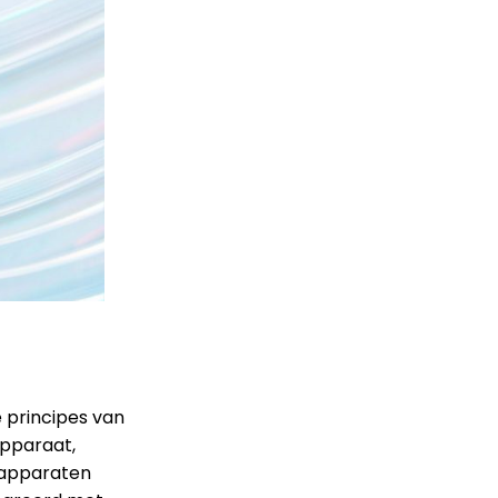
e principes van
apparaat,
n apparaten