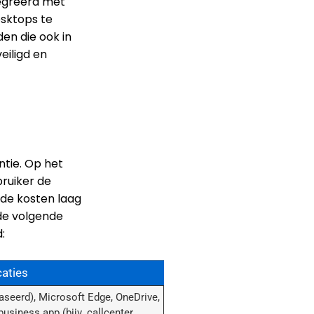
tegreerd met
esktops te
en die ook in
eiligd en
ntie. Op het
ruiker de
 de kosten laag
 de volgende
:
caties
baseerd), Microsoft Edge, OneDrive,
business app (bijv. callcenter