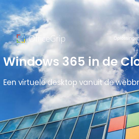
Oplossinge
Windows 365 in de Cl
Een virtuele desktop vanuit de webb