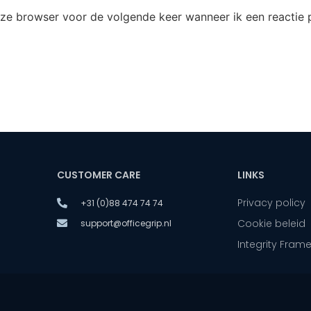
eze browser voor de volgende keer wanneer ik een reactie p
CUSTOMER CARE
LINKS
Privacy policy
+31 (0)88 474 74 74
Cookie beleid
support@officegrip.nl
Integrity Fram