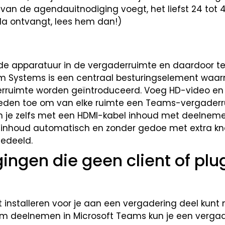
van de agendauitnodiging voegt, het liefst 24 tot 
da ontvangt, lees hem dan!)
t de apparatuur in de vergaderruimte en daardoor t
om Systems is een centraal besturingselement waa
erruimte worden geïntroduceerd. Voeg HD-video en
heden toe om van elke ruimte een Teams-vergaderr
je zelfs met een HDMI-kabel inhoud met deelneme
e inhoud automatisch en zonder gedoe met extra k
edeeld.
igingen die geen client of plu
et installeren voor je aan een vergadering deel kunt
iem deelnemen in Microsoft Teams kun je een verga