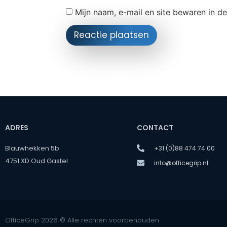
Mijn naam, e-mail en site bewaren in d
ADRES
CONTACT
Blauwhekken 5b
+31 (0)88 474 74 00
4751 XD Oud Gastel
info@officegrip.nl
OfficeGrip 2026 © Alle rechten voorbehouden