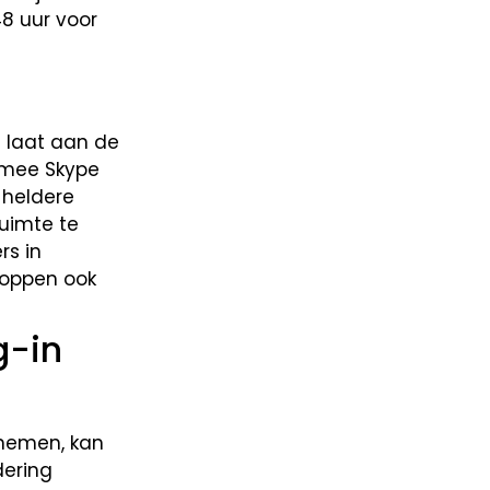
48 uur voor
e laat aan de
rmee Skype
 heldere
uimte te
rs in
noppen ook
g-in
 nemen, kan
dering