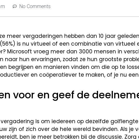
am
No Comments
e meer vergaderingen hebben dan 10 jaar gelede
56%) is nu virtueel of een combinatie van virtueel e
? Microsoft vroeg meer dan 3000 mensen in versc
jden naar hun ervaringen, zodat ze hun grootste pro
en begrijpen en manieren vinden om die op te losse
roductiever en coöperatiever te maken, of je nu ee
ragen voor en geef de deelnem
vergadering is om iedereen op dezelfde golflengte t
 zijn of zich over de hele wereld bevinden. Als je 
reidt, ben je meer betrokken bij de discussie. Zorg 