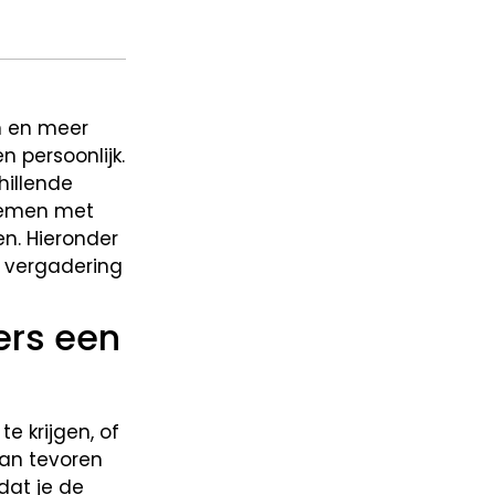
n en meer
n persoonlijk.
hillende
blemen met
n. Hieronder
n vergadering
ers een
e krijgen, of
van tevoren
dat je de