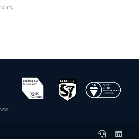
laats.
ework