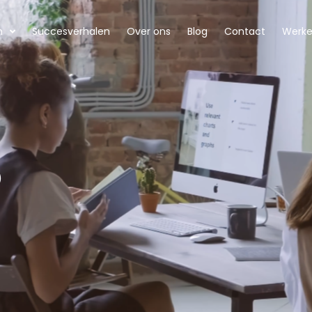
n
Succesverhalen
Over ons
Blog
Contact
Werken
5