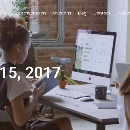
n
Succesverhalen
Over ons
Blog
Contact
Werken
15, 2017