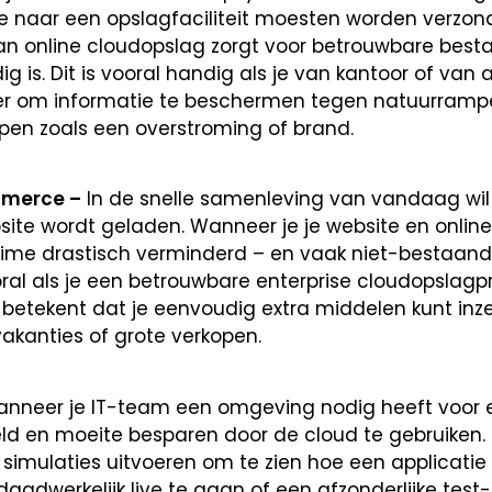
die naar een opslagfaciliteit moesten worden verzon
van online cloudopslag zorgt voor betrouwbare bes
g is. Dit is vooral handig als je van kantoor of van
eker om informatie te beschermen tegen natuurramp
en zoals een overstroming of brand.
mmerce –
In de snelle samenleving van vandaag wi
ite wordt geladen. Wanneer je je website en online 
time drastisch verminderd – en vaak niet-bestaand
oral als je een betrouwbare enterprise cloudopslagp
t betekent dat je eenvoudig extra middelen kunt inze
 vakanties of grote verkopen.
neer je IT-team een omgeving nodig heeft voor 
geld en moeite besparen door de cloud te gebruiken.
simulaties uitvoeren om te zien hoe een applicatie 
aadwerkelijk live te gaan of een afzonderlijke tes