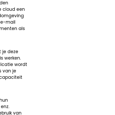
rden
e cloud een
udomgeving
 e-mail
umenten als
t je deze
is werken.
licatie wordt
s van je
capaciteit
 hun
enz.
ebruik van