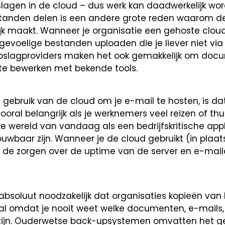
agen in de cloud – dus werk kan daadwerkelijk wo
estanden delen is een andere grote reden waarom d
jk maakt. Wanneer je organisatie een gehoste clo
 gevoelige bestanden uploaden die je liever niet via
pslagproviders maken het ook gemakkelijk om doc
g, te bewerken met bekende tools.
gebruik van de cloud om je e-mail te hosten, is da
ooral belangrijk als je werknemers veel reizen of thu
e wereld van vandaag als een bedrijfskritische app
wbaar zijn. Wanneer je de cloud gebruikt (in plaat
jn de zorgen over de uptime van de server en e-mail
 absoluut noodzakelijk dat organisaties kopieën van
l omdat je nooit weet welke documenten, e-mails, 
e zijn. Ouderwetse back-upsystemen omvatten het g