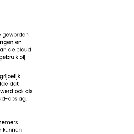
ie geworden
ringen en
van de cloud
ebruik bij
ijpelijk
lde dat
werd ook als
ud-opslag.
knemers
n kunnen