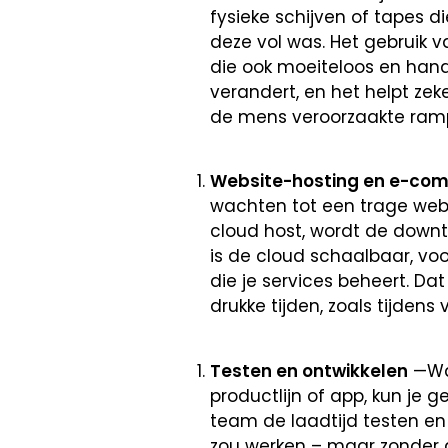
fysieke schijven of tapes 
deze vol was. Het gebruik 
die ook moeiteloos en handi
verandert, en het helpt z
de mens veroorzaakte ramp
Website-hosting en e-co
wachten tot een trage webs
cloud host, wordt de down
is de cloud schaalbaar, vo
die je services beheert. Da
drukke tijden, zoals tijdens
Testen en ontwikkelen
—Wan
productlijn of app, kun je 
team de laadtijd testen en 
zou werken – maar zonder d