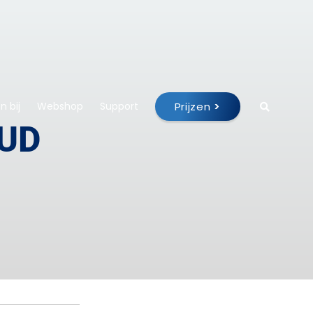
Prijzen
>
 bij
Webshop
Support
OUD