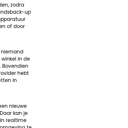
den, zodra
tandsback-up
 apparatuur
en of door
l niemand
winkel in de
. Bovendien
rovider hebt
tten in
een nieuwe
 Daar kan je
in realtime
t-omgeving te