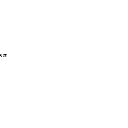
 een
.