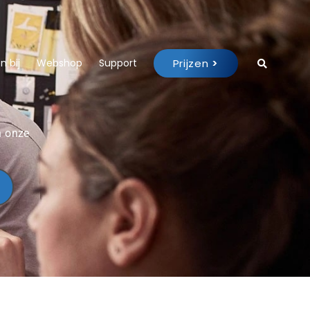
Prijzen
>
 bij
Webshop
Support
n onze