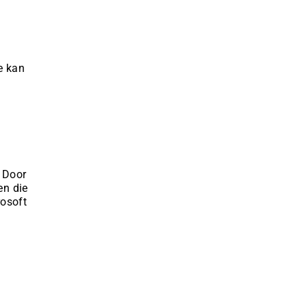
e kan
 Door
en die
rosoft