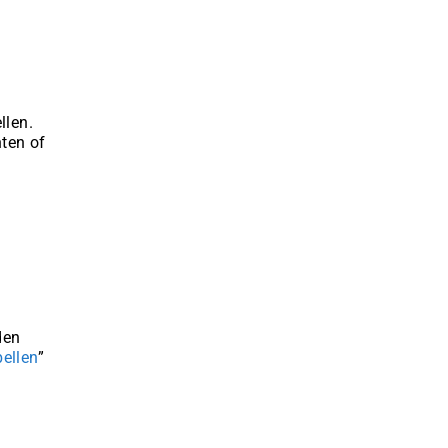
llen.
nten of
den
ellen
”