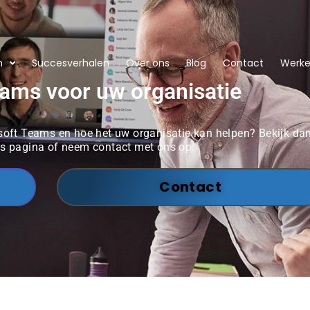
n
Succesverhalen
Over ons
Blog
Contact
Werken
ams voor uw organisatie
oft Teams en hoe het uw organisatie kan helpen? Bekijk da
s pagina of neem contact met ons op.
Contact