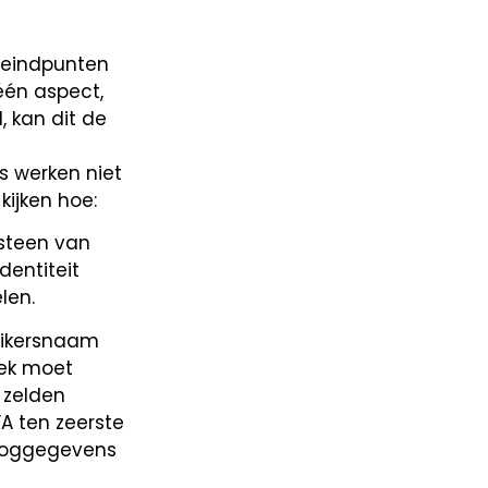
 eindpunten
 één aspect,
, kan dit de
s werken niet
kijken hoe:
steen van
dentiteit
len.
ruikersnaam
rek moet
 zelden
A ten zeerste
nloggegevens