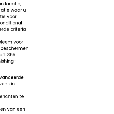
n locatie,
catie waar u
tie voor
onditional
rde criteria
obleem voor
et beschermen
oft 365
hishing-
avanceerde
vens in
erichten te
ken van een