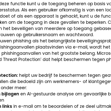
eze functie kunt u de toegang beheren op basis va
rsstatus. Als een gebruiker afkomstig is van een lo
oet of als een apparaat is gehackt, kunt u de func
ken om de toegang in deze gevallen te beperken. C
f in het beveiligen van meerdere op toegang gebasee
rtrouwen op gebruikersnaam en wachtwoord.
uwen phishing als het belangrijkste beveiligingspr
hishingaanvallen plaatsvinden via e-mail, wordt h
hishingaanvallen van het grootste belang. Micros
d Threat Protection’ dat helpt beschermen tegen p
tection:
helpt uw bedrijf te beschermen tegen ge
len die bedoeld zijn om werknemers- of klantgege
n onder meer:
bijlagen
en AI-gestuurde analyse om gevaarlijke b
en
 links
in e-mail om te beoordelen of ze deel uitma