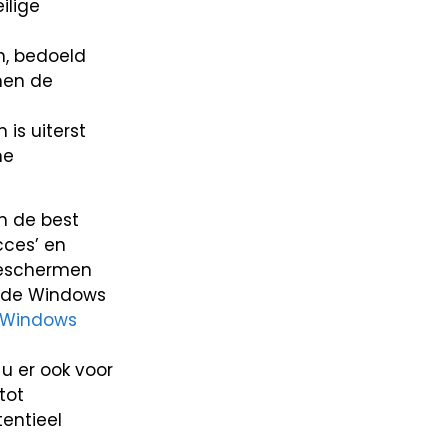
ilige
, bedoeld
nen de
is uiterst
ne
n de best
cces’ en
 beschermen
m de Windows
Windows
u er ook voor
tot
entieel