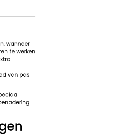
e
en, wanneer
ren te werken
Extra
oed van pas
peciaal
benadering
egen