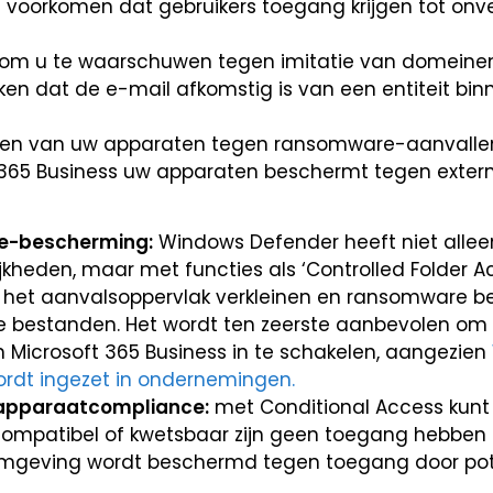
voorkomen dat gebruikers toegang krijgen tot onve
om u te waarschuwen tegen imitatie van domeinen
ken dat de e-mail afkomstig is van een entiteit bin
en van uw apparaten tegen ransomware-aanvallen 
oft 365 Business uw apparaten beschermt tegen exter
e-bescherming:
Windows Defender heeft niet allee
kheden, maar met functies als ‘Controlled Folder A
ok het aanvalsoppervlak verkleinen en ransomware
e bestanden. Het wordt ten zeerste aanbevolen o
in Microsoft 365 Business in te schakelen, aangezien
ordt ingezet in ondernemingen.
 apparaatcompliance:
met Conditional Access kunt 
compatibel of kwetsbaar zijn geen toegang hebben 
omgeving wordt beschermd tegen toegang door pot