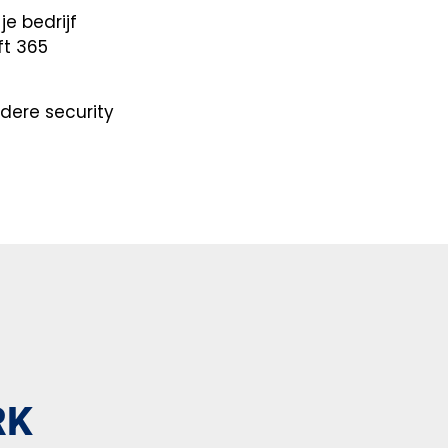
e bedrijf
ft 365
dere security
RK