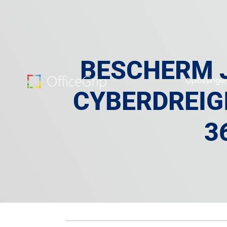
BESCHERM J
Oplossinge
CYBERDREIG
3