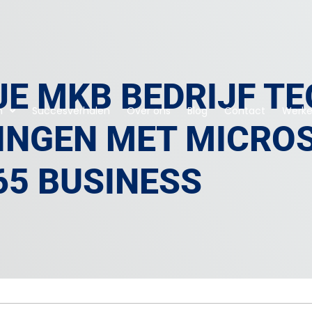
E MKB BEDRIJF T
n
Succesverhalen
Over ons
Blog
Contact
Werken
INGEN MET MICRO
65 BUSINESS