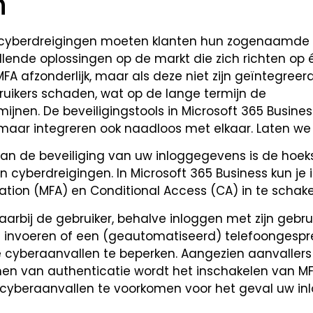
n
cyberdreigingen moeten klanten hun zogenaamde
hillende oplossingen op de markt die zich richten op
MFA afzonderlijk, maar als deze niet zijn geïntegreerd
bruikers schaden, wat op de lange termijn de
jnen. De beveiligingstools in Microsoft 365 Busines
maar integreren ook naadloos met elkaar. Laten we 
an de beveiliging van uw inloggegevens is de hoek
cyberdreigingen. In Microsoft 365 Business kun je i
ation (MFA) en Conditional Access (CA) in te schake
arbij de gebruiker, behalve inloggen met zijn geb
invoeren of een (geautomatiseerd) telefoongesp
cyberaanvallen te beperken. Aangezien aanvallers
n van authenticatie wordt het inschakelen van MF
cyberaanvallen te voorkomen voor het geval uw i