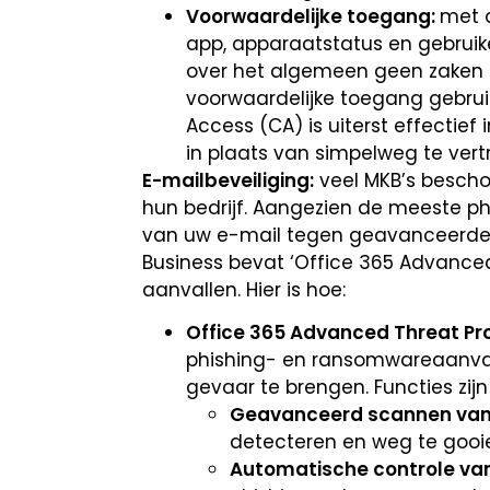
Voorwaardelijke toegang:
met d
app, apparaatstatus en gebruike
over het algemeen geen zaken d
voorwaardelijke toegang gebrui
Access (CA) is uiterst effectie
in plaats van simpelweg te ve
E-mailbeveiliging:
veel MKB’s bescho
hun bedrijf. Aangezien de meeste p
van uw e-mail tegen geavanceerde p
Business bevat ‘Office 365 Advance
aanvallen. Hier is hoe:
Office 365 Advanced Threat Pro
phishing- en ransomwareaanval
gevaar te brengen. Functies zij
Geavanceerd scannen van 
detecteren en weg te gooi
Automatische controle van