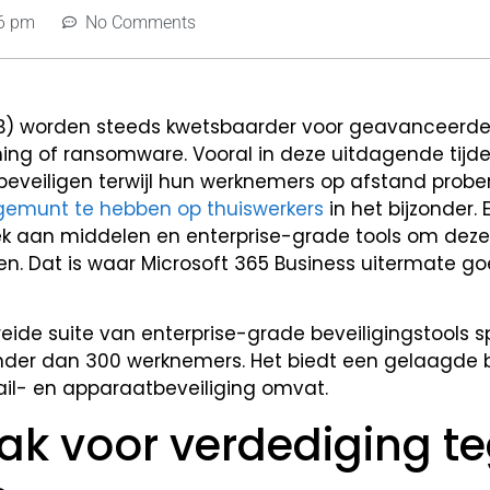
6 pm
No Comments
MKB) worden steeds kwetsbaarder voor geavanceerd
hing of ransomware. Vooral in deze uitdagende tijd
eveiligen terwijl hun werknemers op afstand probe
gemunt te hebben op thuiswerkers
in het bijzonder. 
rek aan middelen en enterprise-grade tools om deze
n. Dat is waar Microsoft 365 Business uitermate g
reide suite van enterprise-grade beveiligingstools s
der dan 300 werknemers. Het biedt een gelaagde 
mail- en apparaatbeveiliging omvat.
k voor verdediging t