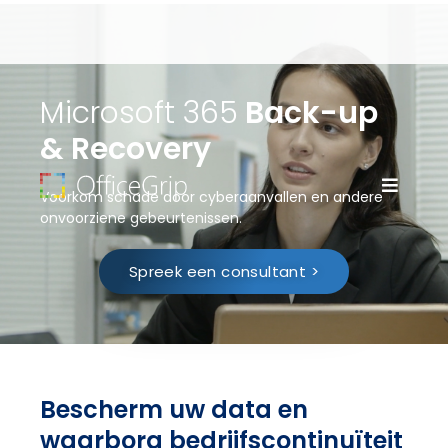
Microsoft 365
Back-up
& Recovery
Voorkom schade door cyberaanvallen en andere
onvoorziene gebeurtenissen.
Spreek een consultant >
Bescherm uw data en
waarborg bedrijfscontinuïteit