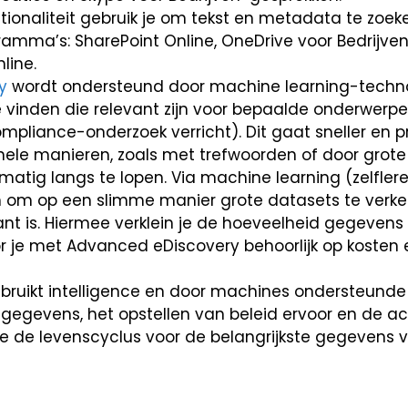
tionaliteit gebruik je om tekst en metadata te zoek
amma’s: SharePoint Online, OneDrive voor Bedrijven
line.
y
wordt ondersteund door machine learning-techno
vinden die relevant zijn voor bepaalde onderwerp
mpliance-onderzoek verricht). Dit gaat sneller en p
onele manieren, zoals met trefwoorden of door grote
tig langs te lopen. Via machine learning (zelfler
em om op een slimme manier grote datasets te ver
ant is. Hiermee verklein je de hoeveelheid gegevens
r je met Advanced eDiscovery behoorlijk op kosten e
ruikt intelligence en door machines ondersteunde i
 gegevens, het opstellen van beleid ervoor en de act
e de levenscyclus voor de belangrijkste gegevens va