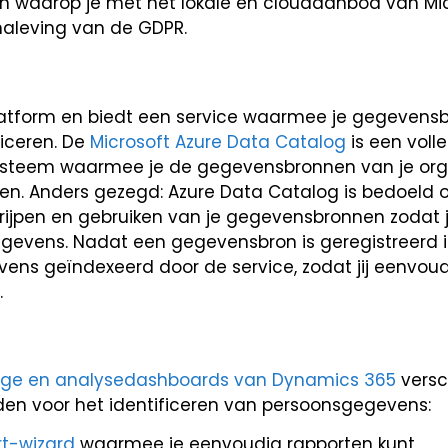
n waarop je met het lokale en cloudaanbod van Mi
 naleving van de GDPR.
dplatform en biedt een service waarmee je gegevens
iceren. De
Microsoft Azure Data Catalog
is een voll
systeem waarmee je de gegevensbronnen van je org
eren. Anders gezegd: Azure Data Catalog is bedoeld 
grijpen en gebruiken van je gegevensbronnen zodat 
gevens. Nadat een gegevensbron is geregistreerd i
s geïndexeerd door de service, zodat jij eenvoud
.
ge en analysedashboards van Dynamics 365
versc
den voor het identificeren van persoonsgegevens:
t-wizard
waarmee je eenvoudig rapporten kunt