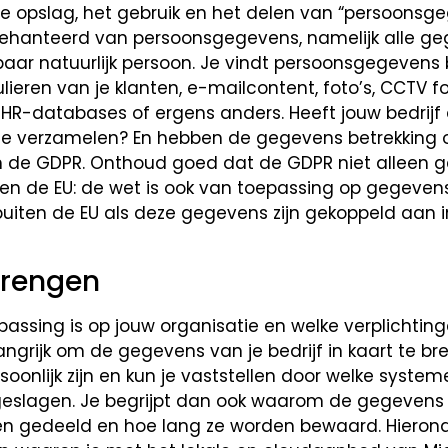
e opslag, het gebruik en het delen van “persoonsge
gehanteerd van persoonsgegevens, namelijk alle g
baar natuurlijk persoon. Je vindt persoonsgegevens 
ieren van je klanten, e-mailcontent, foto’s, CCTV f
HR-databases of ergens anders. Heeft jouw bedrijf 
te verzamelen? En hebben de gegevens betrekking 
 de GDPR. Onthoud goed dat de GDPR niet alleen g
 de EU: de wet is ook van toepassing op gegevens 
buiten de EU als deze gegevens zijn gekoppeld aan 
brengen
assing is op jouw organisatie en welke verplichting
langrijk om de gegevens van je bedrijf in kaart te br
oonlijk zijn en kun je vaststellen door welke syste
slagen. Je begrijpt dan ook waarom de gegevens z
en gedeeld en hoe lang ze worden bewaard. Hierond