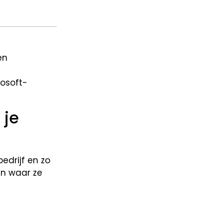
en
osoft-
 je
edrijf en zo
en waar ze