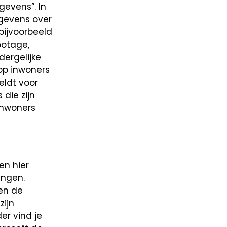
gevens”. In
egevens over
bijvoorbeeld
ootage,
dergelijke
op inwoners
eldt voor
die zijn
inwoners
en hier
engen.
men de
ijn
er vind je