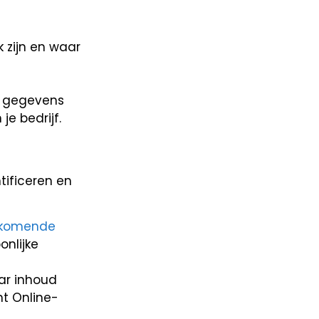
 zijn en waar
n
e gegevens
e bedrijf.
tificeren en
rkomende
nlijke
ar inhoud
t Online-