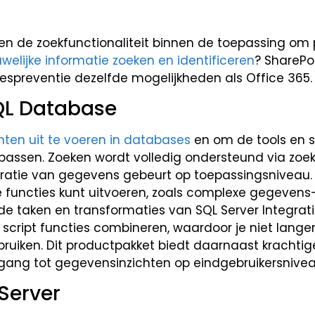
en de zoekfunctionaliteit binnen de toepassing om p
uwelijke informatie zoeken en identificeren
? SharePo
iespreventie dezelfde mogelijkheden als Office 365.
QL Database
ten uit te voeren in databases
en om de tools en se
 passen. Zoeken wordt volledig ondersteund via zo
tratie van gegevens gebeurt op toepassingsniveau
functies kunt uitvoeren, zoals complexe gegevens-
de taken en transformaties van SQL Server Integrati
n script functies combineren, waardoor je niet lang
bruiken. Dit productpakket biedt daarnaast krachtig
gang tot gegevensinzichten op eindgebruikersnivea
Server