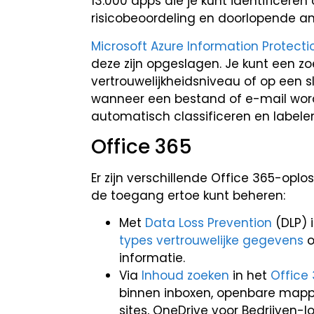
13.000 apps die je kunt identificere
risicobeoordeling en doorlopende an
Microsoft Azure Information Protecti
deze zijn opgeslagen. Je kunt een 
vertrouwelijkheidsniveau of op een 
wanneer een bestand of e-mail wor
automatisch classificeren en labelen
Office 365
Er zijn verschillende Office 365-opl
de toegang ertoe kunt beheren:
Met
Data Loss Prevention
(DLP) 
types vertrouwelijke gegevens
o
informatie.
Via
Inhoud zoeken
in het
Office
binnen inboxen, openbare mappe
sites, OneDrive voor Bedrijven-