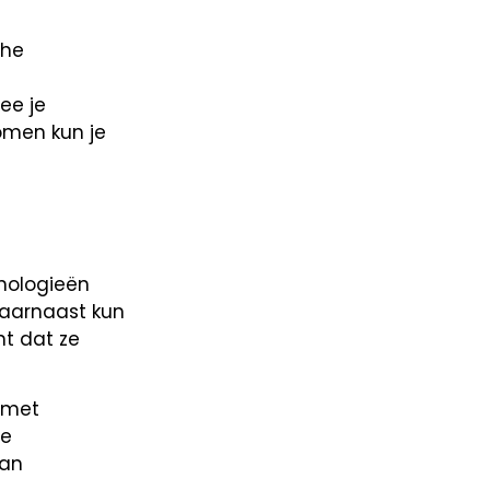
che
ee je
komen kun je
hnologieën
Daarnaast kun
t dat ze
 met
je
dan