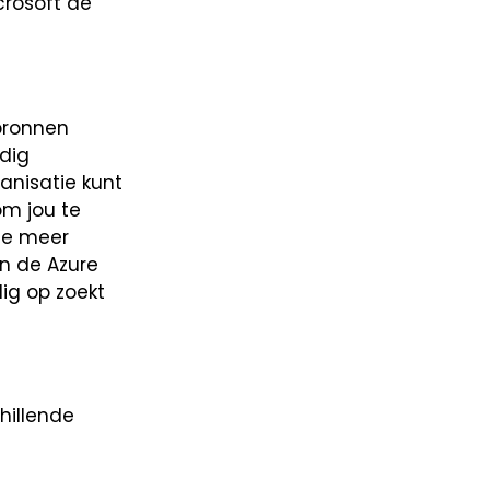
crosoft de
bronnen
edig
anisatie kunt
om jou te
je meer
n de Azure
ig op zoekt
hillende