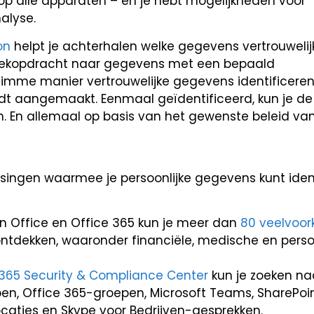
n op alle apparaten – en je hebt mogelijkheden voor
alyse.
on
helpt je achterhalen welke gegevens vertrouwelijk
zoekopdracht naar gegevens met een bepaald
slimme manier vertrouwelijke gegevens identificere
dt aangemaakt. Eenmaal geïdentificeerd, kun je d
. En allemaal op basis van het gewenste beleid van j
ossingen waarmee je persoonlijke gegevens kunt iden
in Office en Office 365 kun je meer dan
80 veelvoo
ntdekken, waaronder financiële, medische en persoo
 365 Security & Compliance Center
kun je zoeken na
n, Office 365-groepen, Microsoft Teams, SharePoin
locaties en Skype voor Bedrijven-gesprekken.