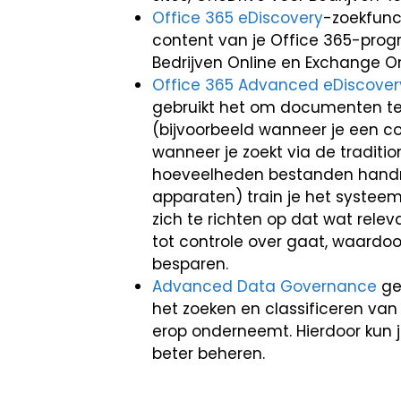
Office 365 eDiscovery
-zoekfunc
content van je Office 365-progr
Bedrijven Online en Exchange On
Office 365 Advanced eDiscover
gebruikt het om documenten te 
(bijvoorbeeld wanneer je een co
wanneer je zoekt via de traditi
hoeveelheden bestanden handma
apparaten) train je het syste
zich te richten op dat wat relev
tot controle over gaat, waardoo
besparen.
Advanced Data Governance
geb
het zoeken en classificeren van
erop onderneemt. Hierdoor kun j
beter beheren.