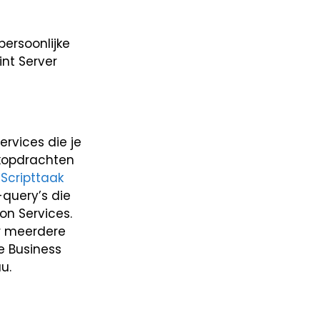
ersoonlijke
int Server
rvices die je
ekopdrachten
.
Scripttaak
query’s die
on Services.
er meerdere
e Business
u.