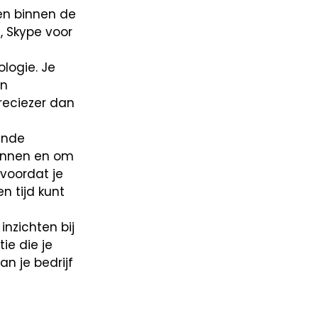
en binnen de
, Skype voor
logie. Je
en
reciezer dan
ende
kennen en om
 voordat je
n tijd kunt
nzichten bij
ie die je
n je bedrijf