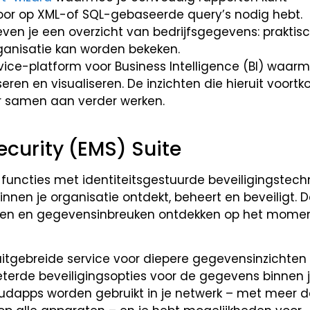
or op XML-of SQL-gebaseerde query’s nodig hebt.
ven je een overzicht van bedrijfsgegevens: praktis
rganisatie kan worden bekeken.
rvice-platform voor Business Intelligence (BI) waarm
ren en visualiseren. De inzichten die hieruit voort
er samen aan verder werken.
ecurity (EMS) Suite
 functies met identiteitsgestuurde beveiligingstec
nnen je organisatie ontdekt, beheert en beveiligt. 
eggen en gegevensinbreuken ontdekken op het momen
uitgebreide service voor diepere gegevensinzichten
terde beveiligingsopties voor de gegevens binnen 
oudapps worden gebruikt in je netwerk – met meer 