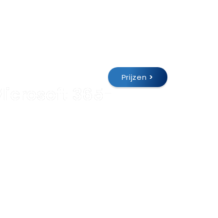
Prijzen
>
 bij
Webshop
Support
icrosoft 365-