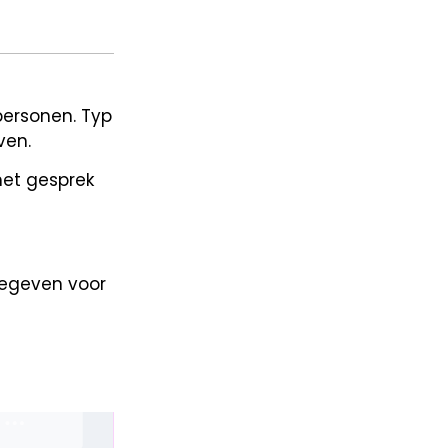
personen. Typ
ven.
het gesprek
gegeven voor