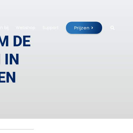
Prijzen
>
 bij
Webshop
Support
M DE
 IN
EN