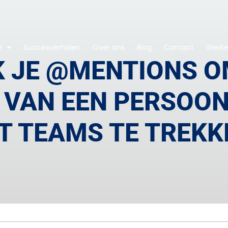
n
Succesverhalen
Over ons
Blog
Contact
Werken
K JE @MENTIONS O
VAN EEN PERSOON
T TEAMS TE TREKK