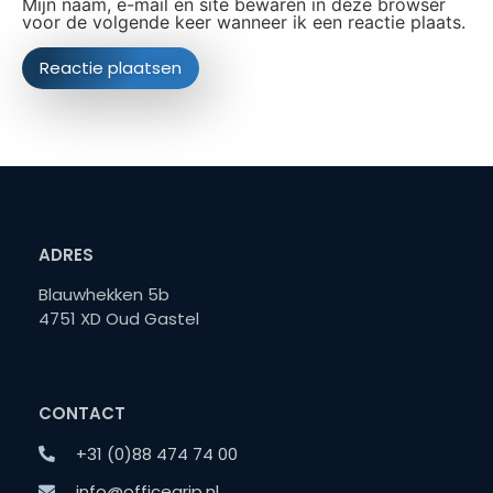
Mijn naam, e-mail en site bewaren in deze browser
voor de volgende keer wanneer ik een reactie plaats.
ADRES
Blauwhekken 5b
4751 XD Oud Gastel
CONTACT
+31 (0)88 474 74 00
info@officegrip.nl