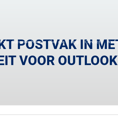
KT POSTVAK IN ME
n
Succesverhalen
Over ons
Blog
Contact
Werken
EIT VOOR OUTLOOK