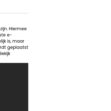
zijn. Hiermee
ste e-
ijk is, maar
rdt geplaatst
ekijk