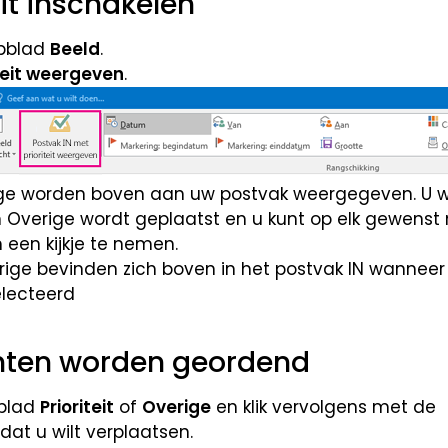
eit inschakelen
abblad
Beeld
.
teit weergeven
.
rige worden boven aan uw postvak weergegeven. U 
n Overige wordt geplaatst en u kunt op elk gewens
een kijkje te nemen.
chten worden geordend
bblad
Prioriteit
of
Overige
en klik vervolgens met de
dat u wilt verplaatsen.