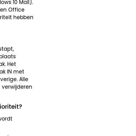
ws 10 Mail).
een Office
riteit hebben
stapt,
plaats
ak. Het
ak IN met
erige. Alle
e verwijderen
oriteit?
wordt