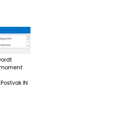
wordt
t moment