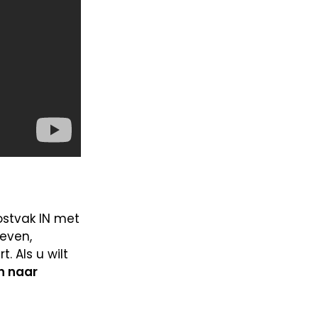
Postvak IN met
ieven,
 Als u wilt
n naar