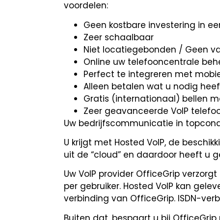
voordelen:
Geen kostbare investering in ee
Zeer schaalbaar
Niet locatiegebonden / Geen va
Online uw telefooncentrale beh
Perfect te integreren met mobie
Alleen betalen wat u nodig heef
Gratis (internationaal) bellen
Zeer geavanceerde VoIP telefo
Uw bedrijfscommunicatie in topcond
U krijgt met Hosted VoIP, de beschik
uit de “cloud” en daardoor heeft u 
Uw VoIP provider OfficeGrip verzor
per gebruiker. Hosted VoIP kan gele
verbinding van OfficeGrip. ISDN-verb
Buiten dat, bespaart u bij OfficeGri