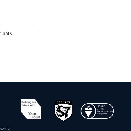
laats.
ework