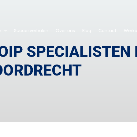
n
Succesverhalen
Over ons
Blog
Contact
Werken
IP SPECIALISTEN 
DORDRECHT