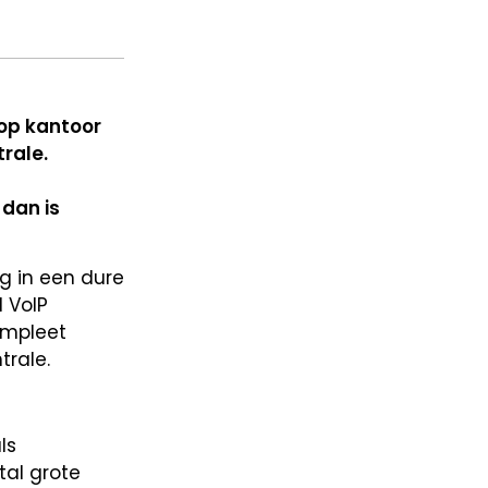
 op kantoor
rale.
 dan is
ng in een dure
 VoIP
ompleet
trale.
ls
tal grote