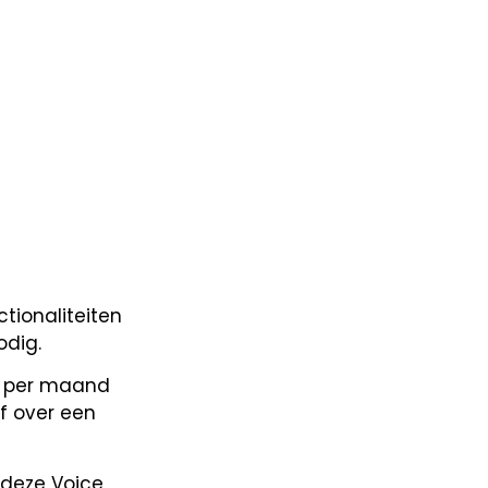
tionaliteiten
odig.
g per maand
f over een
 deze Voice