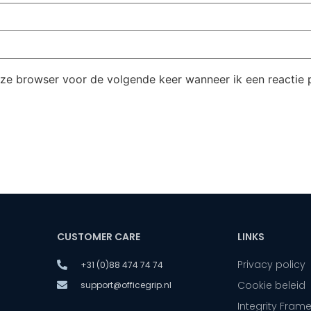
eze browser voor de volgende keer wanneer ik een reactie p
CUSTOMER CARE
LINKS
Privacy policy
+31 (0)88 474 74 74
Cookie beleid
support@officegrip.nl
Integrity Fram