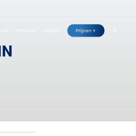
Prijzen
>
 bij
Webshop
Support
IN