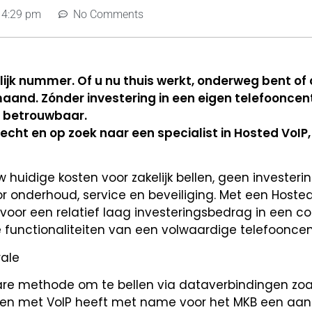
4:29 pm
No Comments
elijk nummer. Of u nu thuis werkt, onderweg bent of
maand. Zónder investering in een eigen telefooncent
en betrouwbaar.
cht en op zoek naar een specialist in Hosted VoIP,
huidige kosten voor zakelijk bellen, geen investeri
r onderhoud, service en beveiliging. Met een Hosted
 voor een relatief laag investeringsbedrag in een c
functionaliteiten van een volwaardige telefooncen
rale
bare methode om te bellen via dataverbindingen zoa
bellen met VoIP heeft met name voor het MKB een aan