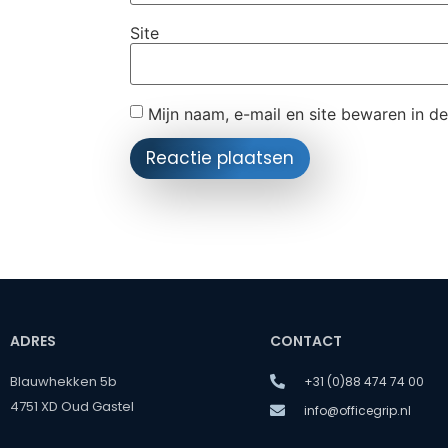
Site
Mijn naam, e-mail en site bewaren in d
ADRES
CONTACT
Blauwhekken 5b
+31 (0)88 474 74 00
4751 XD Oud Gastel
info@officegrip.nl