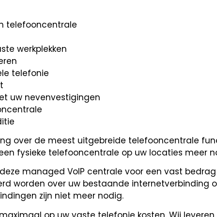
n telefooncentrale
ste werkplekken
eren
le telefonie
t
 met uw nevenvestigingen
oncentrale
itie
king over de meest uitgebreide telefooncentrale func
geen fysieke telefooncentrale op uw locaties meer n
gt deze managed VoIP centrale voor een vast bedra
verd worden over uw bestaande internetverbinding o
indingen zijn niet meer nodig.
p maximaal op uw vaste telefonie kosten. Wij leveren