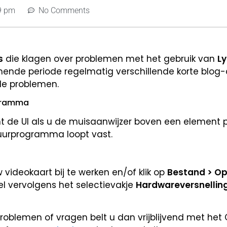
9 pm
No Comments
s
die klagen over problemen met het gebruik van
Ly
ende periode regelmatig verschillende korte blog-a
de problemen.
ogramma
jnt de UI als u de muisaanwijzer boven een element p
uurprogramma loopt vast.
ideokaart bij te werken en/of klik op
Bestand > Op
l vervolgens het selectievakje
Hardwareversnellin
oblemen of vragen belt u dan vrijblijvend met het 