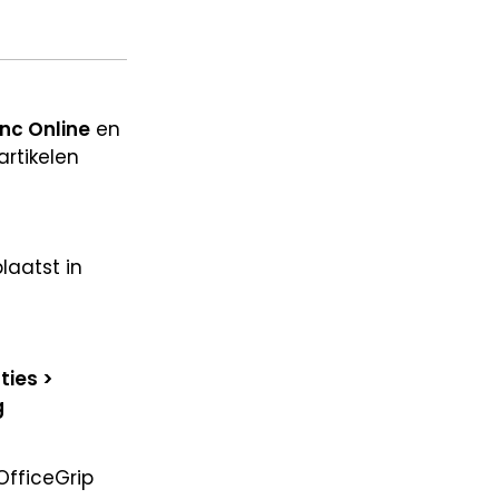
nc Online
en
rtikelen
laatst in
ties >
g
OfficeGrip