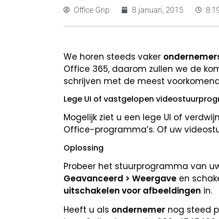
Office Grip
8 januari, 2015
8:1
We horen steeds vaker
ondernemer
Office 365, daarom zullen we de kom
schrijven met de meest voorkomen
Lege UI of vastgelopen videostuurpr
Mogelijk ziet u een lege UI of verdwi
Office-programma’s. Of uw videost
Oplossing
Probeer het stuurprogramma van uw v
Geavanceerd > Weergave
en schake
uitschakelen voor afbeeldingen
in.
Heeft u als
ondernemer
nog steed pr