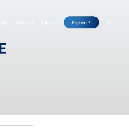
Prijzen
>
 bij
Webshop
Support
E