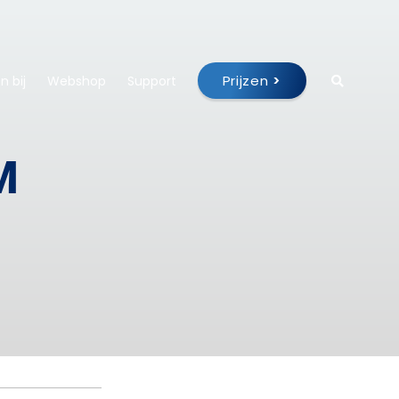
Prijzen
>
 bij
Webshop
Support
M