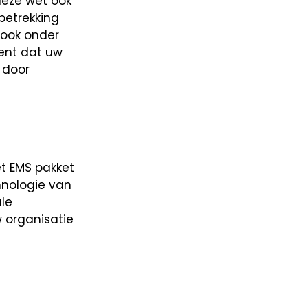
deze wet ook
etrekking
 ook onder
ent dat uw
 door
et EMS pakket
hnologie van
ale
w organisatie