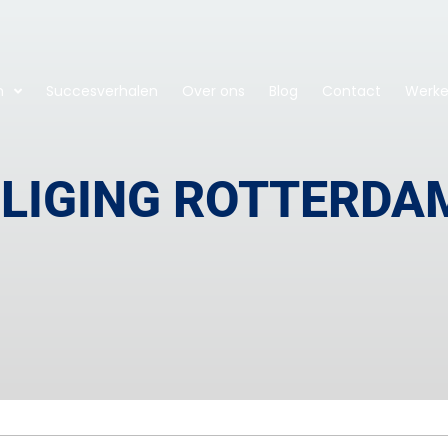
n
Succesverhalen
Over ons
Blog
Contact
Werken
ILIGING ROTTERDA