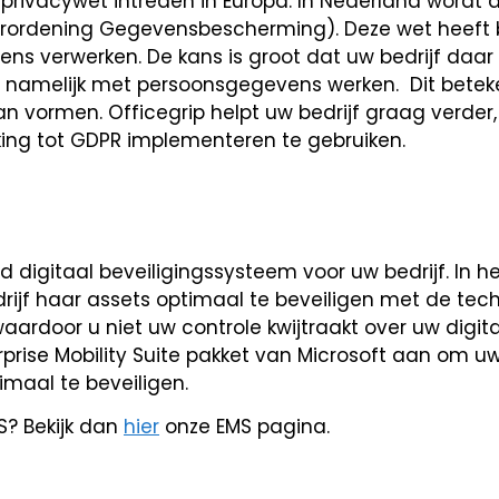
 privacywet intreden in Europa. In Nederland wordt 
ordening Gegevensbescherming). Deze wet heeft b
ens verwerken. De kans is groot dat uw bedrijf daar
n namelijk met persoonsgegevens werken. Dit betek
an vormen. Officegrip helpt uw bedrijf graag verder,
king tot GDPR implementeren te gebruiken.
d digitaal beveiligingssysteem voor uw bedrijf. In h
drijf haar assets optimaal te beveiligen met de tec
 waardoor u niet uw controle kwijtraakt over uw digit
erprise Mobility Suite pakket van Microsoft aan om u
maal te beveiligen.
S? Bekijk dan
hier
onze EMS pagina.