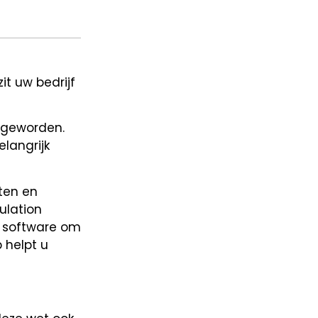
it uw bedrijf
r geworden.
elangrijk
cten en
ulation
e software om
 helpt u