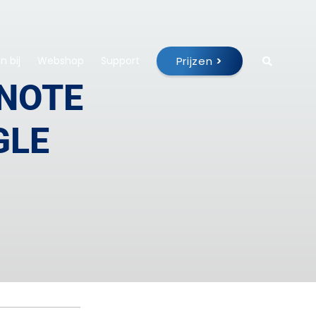
Prijzen
>
 bij
Webshop
Support
ENOTE
GLE