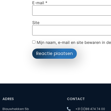
E-mail
*
Site
Mijn naam, e-mail en site bewaren in d
ADRES
CONTACT
Blauwhekken 5b
+31 (0)88 474 74 00