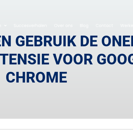
n
Succesverhalen
Over ons
Blog
Contact
Werken
EN GEBRUIK DE ON
XTENSIE VOOR GOO
CHROME