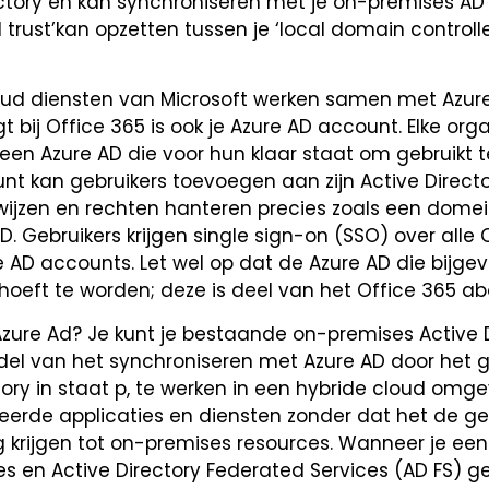
rectory en kan synchroniseren met je on-premises A
 trust’kan opzetten tussen je ‘local domain controll
oud diensten van Microsoft werken samen met Azure
bij Office 365 is ook je Azure AD account. Elke orga
een Azure AD die voor hun klaar staat om gebruikt 
t kan gebruikers toevoegen aan zijn Active Directo
ijzen en rechten hanteren precies zoals een dome
. Gebruikers krijgen single sign-on (SSO) over alle 
AD accounts. Let wel op dat de Azure AD die bijgevo
d hoeft te worden; deze is deel van het Office 365 
zure Ad? Je kunt je bestaande on-premises Active 
del van het synchroniseren met Azure AD door het g
ectory in staat p, te werken in een hybride cloud omg
erde applicaties en diensten zonder dat het de ge
 krijgen tot on-premises resources. Wanneer je een
es en Active Directory Federated Services (AD FS) ge