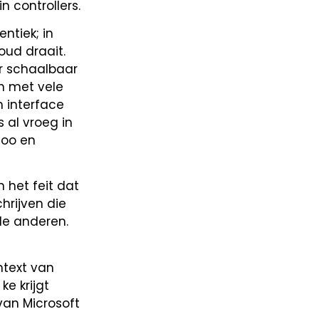
 controllers.
ntiek; in
oud draait.
r schaalbaar
n met vele
h interface
 al vroeg in
hoo en
 het feit dat
hrijven die
de anderen.
ntext van
ke krijgt
van Microsoft