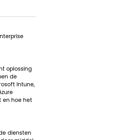
nterprise
t oplossing
ben de
osoft Intune,
Azure
t en hoe het
fde diensten