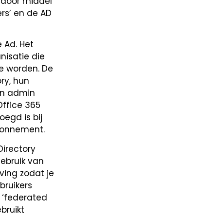
D door middel
ers’ en de AD
 Ad. Het
nisatie die
te worden. De
ry, hun
in admin
Office 365
egd is bij
abonnement.
Directory
ebruik van
eving zodat je
bruikers
 ‘federated
bruikt