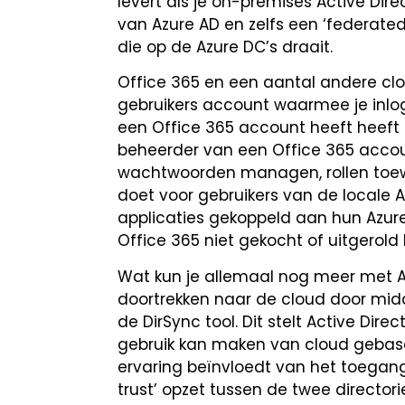
levert als je on-premises Active Di
van Azure AD en zelfs een ‘federated
die op de Azure DC’s draait.
Office 365 en een aantal andere cl
gebruikers account waarmee je inlogt 
een Office 365 account heeft heeft 
beheerder van een Office 365 accoun
wachtwoorden managen, rollen toew
doet voor gebruikers van de locale AD
applicaties gekoppeld aan hun Azure 
Office 365 niet gekocht of uitgerol
Wat kun je allemaal nog meer met A
doortrekken naar de cloud door mid
de DirSync tool. Dit stelt Active Dir
gebruik kan maken van cloud gebase
ervaring beïnvloedt van het toegang
trust’ opzet tussen de twee directori