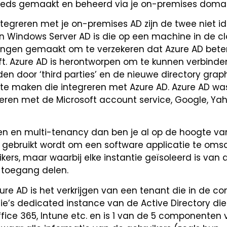
eds gemaakt en beheerd via je on-premises domain
tegreren met je on-premises AD zijn de twee niet ide
n Windows Server AD is die op een machine in de cl
ingen gemaakt om te verzekeren dat Azure AD bete
ft. Azure AD is herontworpen om te kunnen verbinde
en door ‘third parties’ en de nieuwe directory grap
s te maken die integreren met Azure AD. Azure AD was
eren met de Microsoft account service, Google, Ya
en en multi-tenancy dan ben je al op de hoogte van
e gebruikt wordt om een software applicatie te omsc
ers, maar waarbij elke instantie geïsoleerd is van 
e toegang delen.
zure AD is het verkrijgen van een tenant die in de co
ie’s dedicated instance van de Active Directory die 
fice 365, Intune etc. en is 1 van de 5 componenten 