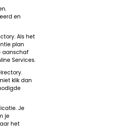
en.
reerd en
tory. Als het
entie plan
de aanschaf
line Services.
irectory.
iet klik dan
enodigde
catie. Je
m je
aar het