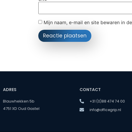
Mijn naam, e-mail en site bewaren in d
ADRES
CONTACT
Blauwhekken 5b
+31 (0)88 474 74 00
4751 XD Oud Gastel
info@officegrip.nl