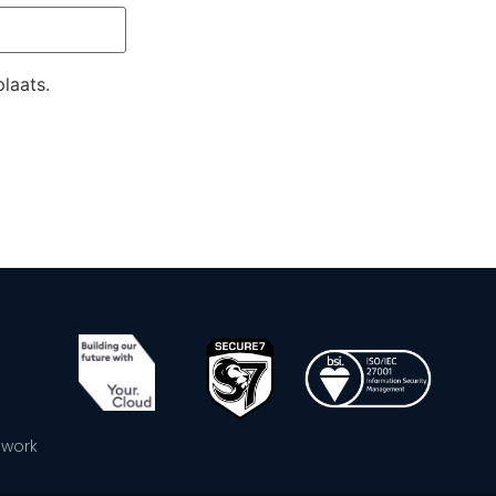
laats.
ework