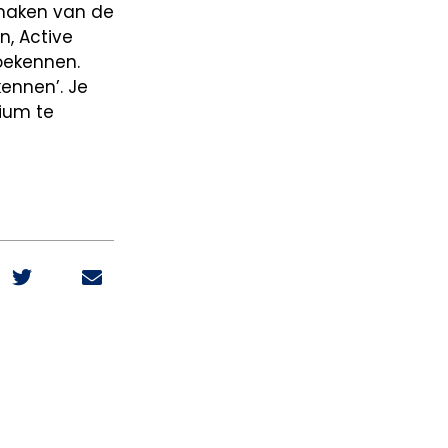
 maken van de
n, Active
toekennen.
kennen’. Je
mium te