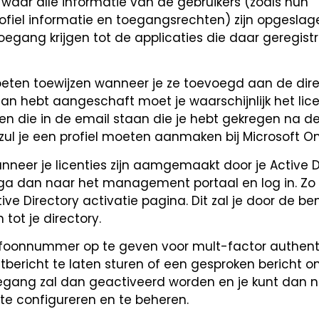
is waar alle informatie van de gebruikers (zoals hun
fiel informatie en toegangsrechten) zijn opgeslag
egang krijgen tot de applicaties die daar geregist
moeten toewijzen wanneer je ze toevoegd aan de direc
plan hebt aangeschaft moet je waarschijnlijk het lic
lgen die in de email staan die je hebt gekregen na 
 zul je een profiel moeten aanmaken bij Microsoft On
nneer je licenties zijn aamgemaakt door je Active D
 ga dan naar het management portaal en log in. Zo n
tive Directory activatie pagina. Dit zal je door de b
tot je directory.
foonnummer op te geven voor mult-factor authenti
tbericht te laten sturen of een gesproken bericht o
oegang zal dan geactiveerd worden en je kunt dan n
e configureren en te beheren.