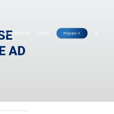
SE
Prijzen
>
 bij
Webshop
Support
E AD