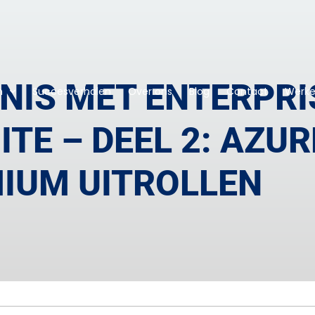
NIS MET ENTERPRI
n
Succesverhalen
Over ons
Blog
Contact
Werken
ITE – DEEL 2: AZUR
IUM UITROLLEN