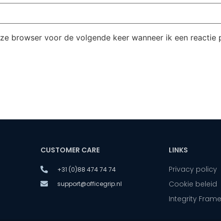
eze browser voor de volgende keer wanneer ik een reactie p
CUSTOMER CARE
LINKS
Privacy policy
+31 (0)88 474 74 74
Cookie beleid
support@officegrip.nl
Integrity Fram