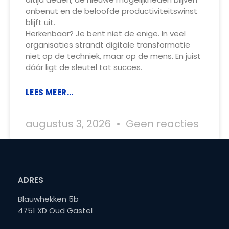
onbenut en de beloofde productiviteitswinst
blijft uit.
Herkenbaar? Je bent niet de enige. In veel
organisaties strandt digitale transformatie
niet op de techniek, maar op de mens. En juist
dáár ligt de sleutel tot succes.
LEES MEER...
augustus 3, 2026
Geen reacties
ADRES
Blauwhekken 5b
4751 XD Oud Gastel